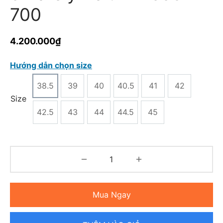
700
4.200.000
₫
Hướng dẫn chọn size
38.5
39
40
40.5
41
42
Size
42.5
43
44
44.5
45
Mua Ngay