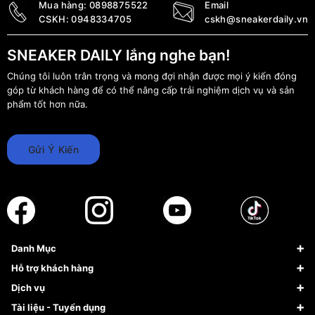
Mua hàng:
0898875522
Email
CSKH:
0948334705
cskh@sneakerdaily.vn
SNEAKER DAILY lắng nghe bạn!
Chúng tôi luôn trân trọng và mong đợi nhận được mọi ý kiến đóng
góp từ khách hàng để có thể nâng cấp trải nghiệm dịch vụ và sản
phẩm tốt hơn nữa.
Gửi Ý Kiến
Danh Mục
Sneaker
Hỗ trợ khách hàng
Giày Bóng Rổ
FAQs & Help
Dịch vụ
Giày Nike
Về Fundiin
Tạp chí
Tài liệu - Tuyển dụng