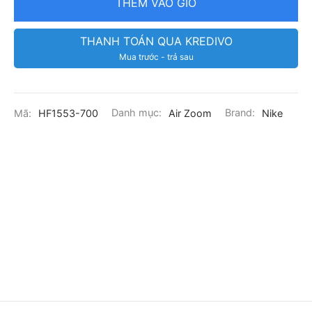
THÊM VÀO GIỎ
THANH TOÁN QUA KREDIVO
Mua trước - trả sau
Mã:
HF1553-700
Danh mục:
Air Zoom
Brand:
Nike