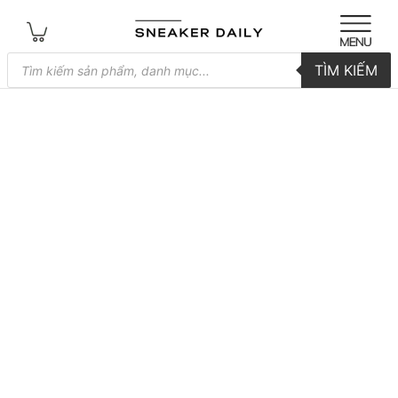
Tìm
TÌM KIẾM
kiếm
sản
phẩm