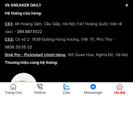
Giày Adidas
Hướng dẫn thanh toán trả sau qua Fundiin
Dịch vụ ký gửi
Đăng ký bản quyền
Về SNEAKER DAILY
Giày Peak
Chính sách đổi trả/Hoàn tiền
Tuyển dụng
Câu chuyện về SNEAKER DAILY
Hệ thống cửa hàng:
Lego
Chính sách giao hàng/Kiểm hàng
Đăng ký Cộng Tác Viên Bán Hàng
Cam kết mua sắm
CS1:
48 Hoàng Sâm, Cầu Giấy, Hà Nội (147 Hoàng Quốc Việt rẽ
Chính sách bảo hành
Hợp tác NCC
vào) -
089.887.5522
Chính sách thanh toán
Chính sách đại lý
CS2:
Cơ sở 2: 1839 Đường Hùng Vương, Việt Trì, Phú Thọ -
Điều khoản dịch vụ
0839.33.55.22
Chính sách bảo mật
Dink Pro - Pickleball chính hãng:
165 Quan Hoa, Nghĩa Đô, Hà Nội
Kiểm tra tình trạng đơn hàng
Thương hiệu cùng hệ thống:
Trang Chủ
Hotline
Zalo
Messenger
Ưu đãi
ĐKKD:01G8033450 - Cấp ngày: 04/05/2023 - Nơi cấp: Hà Nội