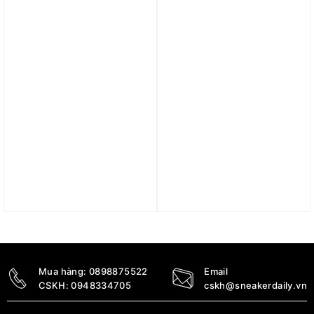
3.690.000
₫
2.690.000
₫
Trả góp 0%
Trả góp 0%
Giày Nike ZoomX
Giày Nike Women’s V2K
VaporFly Next% 3 ‘Sail
Run ‘Summit White’
Crimson Tint’ DV4130-
HJ5269-100
103
3.790.000
₫
6.690.000
₫
Mua hàng:
0898875522
Email
CSKH:
0948334705
cskh@sneakerdaily.vn