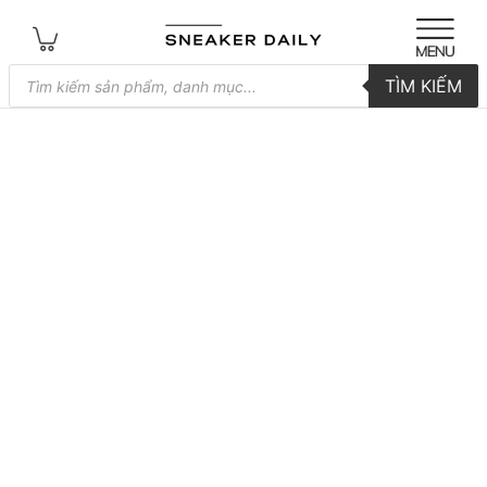
Tìm
TÌM KIẾM
kiếm
sản
phẩm