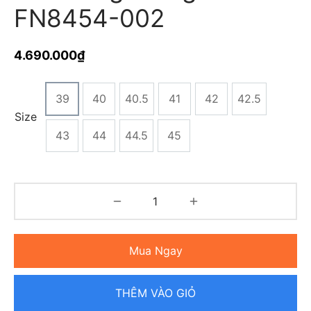
FN8454-002
4.690.000
₫
39
40
40.5
41
42
42.5
Size
43
44
44.5
45
Mua Ngay
THÊM VÀO GIỎ