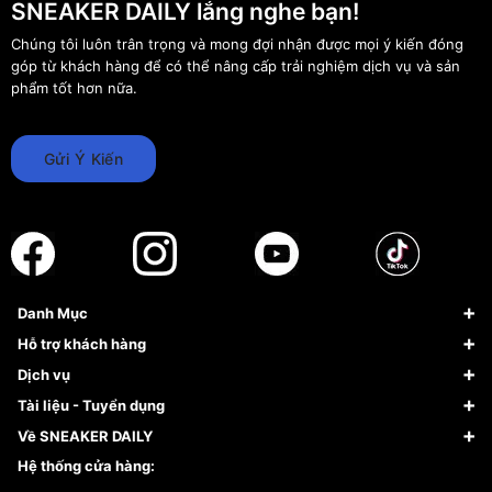
SNEAKER DAILY lắng nghe bạn!
Chúng tôi luôn trân trọng và mong đợi nhận được mọi ý kiến đóng
góp từ khách hàng để có thể nâng cấp trải nghiệm dịch vụ và sản
phẩm tốt hơn nữa.
Gửi Ý Kiến
Danh Mục
Sneaker
Hỗ trợ khách hàng
Giày Bóng Rổ
FAQs & Help
Dịch vụ
Giày Nike
Về Fundiin
Tạp chí
Tài liệu - Tuyển dụng
Giày Adidas
Hướng dẫn thanh toán trả sau qua Fundiin
Dịch vụ ký gửi
Đăng ký bản quyền
Về SNEAKER DAILY
Giày Peak
Chính sách đổi trả/Hoàn tiền
Tuyển dụng
Câu chuyện về SNEAKER DAILY
Hệ thống cửa hàng:
Lego
Chính sách giao hàng/Kiểm hàng