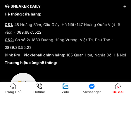
Giày Adidas
Hướng dẫn thanh toán trả sau qua Fundiin
Dịch vụ ký gửi
Đăng ký bản quyền
Về SNEAKER DAILY
Giày Peak
Chính sách đổi trả/Hoàn tiền
Tuyển dụng
Câu chuyện về SNEAKER DAILY
Hệ thống cửa hàng:
Lego
Chính sách giao hàng/Kiểm hàng
Đăng ký Cộng Tác Viên Bán Hàng
Cam kết mua sắm
CS1:
48 Hoàng Sâm, Cầu Giấy, Hà Nội (147 Hoàng Quốc Việt rẽ
Chính sách bảo hành
Hợp tác NCC
vào) -
089.887.5522
Chính sách thanh toán
Chính sách đại lý
CS2:
Cơ sở 2: 1839 Đường Hùng Vương, Việt Trì, Phú Thọ -
Điều khoản dịch vụ
0839.33.55.22
Chính sách bảo mật
Dink Pro - Pickleball chính hãng:
165 Quan Hoa, Nghĩa Đô, Hà Nội
Kiểm tra tình trạng đơn hàng
Thương hiệu cùng hệ thống:
Trang Chủ
Hotline
Zalo
Messenger
Ưu đãi
ĐKKD:01G8033450 - Cấp ngày: 04/05/2023 - Nơi cấp: Hà Nội