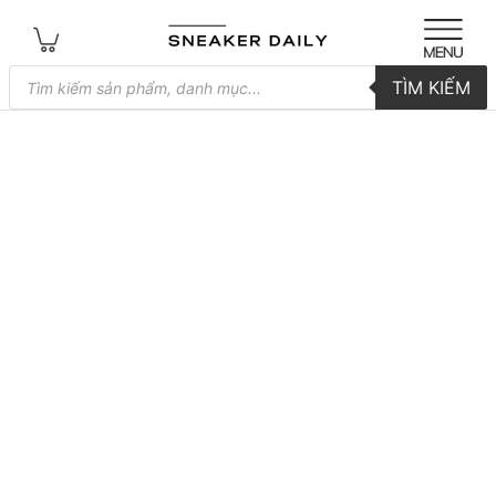
Tìm
TÌM KIẾM
kiếm
sản
phẩm