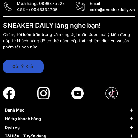
Mua hàng:
0898875522
Email
CSKH:
0948334705
cskh@sneakerdaily.vn
SNEAKER DAILY lắng nghe bạn!
Chúng tôi luôn trân trọng và mong đợi nhận được mọi ý kiến đóng
góp từ khách hàng để có thể nâng cấp trải nghiệm dịch vụ và sản
phẩm tốt hơn nữa.
Gửi Ý Kiến
Danh Mục
Sneaker
Hỗ trợ khách hàng
Giày Bóng Rổ
FAQs & Help
Dịch vụ
Giày Nike
Về Fundiin
Tạp chí
Tài liệu - Tuyển dụng