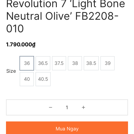
Revolution 7 ‘Light Bone
Neutral Olive’ FB2208-
010
1.790.000
₫
36
36.5
37.5
38
38.5
39
Size
40
40.5
Mua Ngay