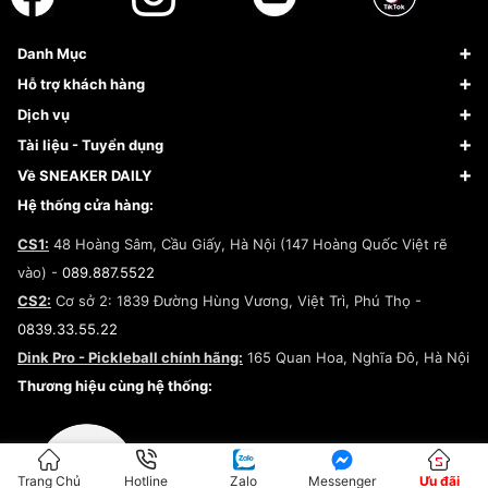
Danh Mục
Sneaker
Hỗ trợ khách hàng
Giày Bóng Rổ
FAQs & Help
Dịch vụ
Giày Nike
Về Fundiin
Tạp chí
Tài liệu - Tuyển dụng
Giày Adidas
Hướng dẫn thanh toán trả sau qua Fundiin
Dịch vụ ký gửi
Đăng ký bản quyền
Về SNEAKER DAILY
Giày Peak
Chính sách đổi trả/Hoàn tiền
Tuyển dụng
Câu chuyện về SNEAKER DAILY
Hệ thống cửa hàng:
Lego
Chính sách giao hàng/Kiểm hàng
Đăng ký Cộng Tác Viên Bán Hàng
Cam kết mua sắm
CS1:
48 Hoàng Sâm, Cầu Giấy, Hà Nội (147 Hoàng Quốc Việt rẽ
Chính sách bảo hành
Hợp tác NCC
vào) -
089.887.5522
Chính sách thanh toán
Chính sách đại lý
CS2:
Cơ sở 2: 1839 Đường Hùng Vương, Việt Trì, Phú Thọ -
Điều khoản dịch vụ
0839.33.55.22
Chính sách bảo mật
Dink Pro - Pickleball chính hãng:
165 Quan Hoa, Nghĩa Đô, Hà Nội
Kiểm tra tình trạng đơn hàng
Thương hiệu cùng hệ thống:
Trang Chủ
Hotline
Zalo
Messenger
Ưu đãi