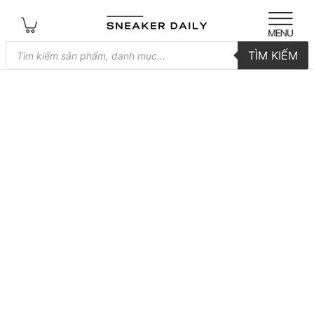
Tìm
TÌM KIẾM
kiếm
sản
phẩm