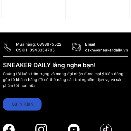
Giày Tennis/Pickleball
Giày Nike Zoom Vapor
Nike Vapor Pro 3 ‘Hot
Pro 3 HC ‘Blue’ FZ2161-
Lava’ HV1376-601
401
3.890.000
₫
3.799.000
₫
2.990.000
₫
2.490.000
₫
Mua hàng:
0898875522
Email
CSKH:
0948334705
cskh@sneakerdaily.vn
SNEAKER DAILY lắng nghe bạn!
Chúng tôi luôn trân trọng và mong đợi nhận được mọi ý kiến đóng
góp từ khách hàng để có thể nâng cấp trải nghiệm dịch vụ và sản
phẩm tốt hơn nữa.
Gửi Ý Kiến