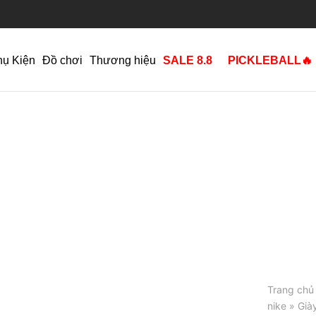
hụ Kiện
Đồ chơi
Thương hiệu
SALE 8.8
PICKLEBALL🔥
Trang chủ
nike
» Giày