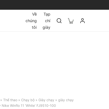
Về
Tạp
chúng
chí
tôi
giày
»
Thể thao
»
Chạy bộ
»
Giày chạy
»
giày chạy
 Nike Winflo 11 ‘White’ FJ9510-100