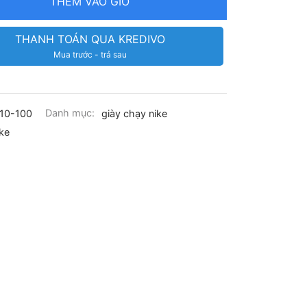
THÊM VÀO GIỎ
THANH TOÁN QUA KREDIVO
Mua trước - trả sau
10-100
Danh mục:
giày chạy nike
ke