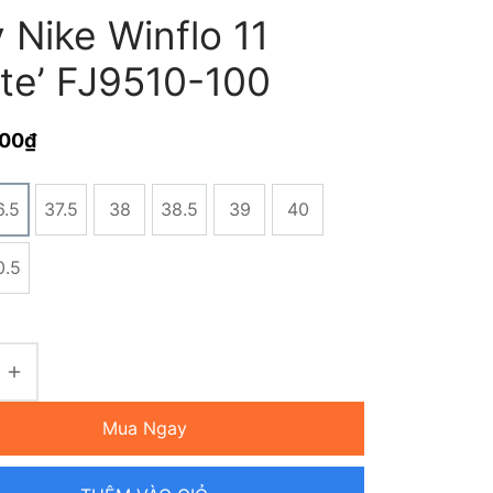
 Nike Winflo 11
ite’ FJ9510-100
000
₫
6.5
37.5
38
38.5
39
40
0.5
Mua Ngay