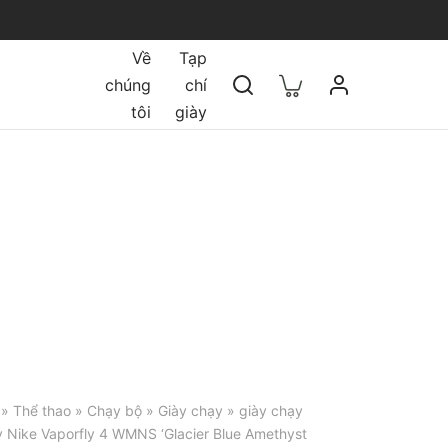
Về
Tạp
chúng
chí
tôi
giày
»
Thể thao
»
Chạy bộ
»
Giày chạy
»
giày chạy
 Nike Vaporfly 4 WMNS ‘Glacier Blue Amethyst