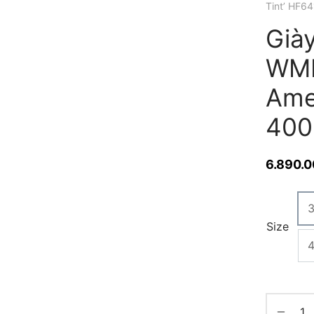
Tint’ HF6
Giày
WMN
Ame
400
6.890.
Size