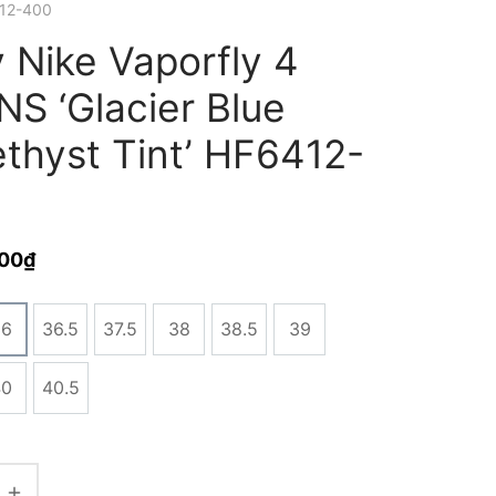
412-400
 Nike Vaporfly 4
S ‘Glacier Blue
thyst Tint’ HF6412-
000
₫
36
36.5
37.5
38
38.5
39
40
40.5