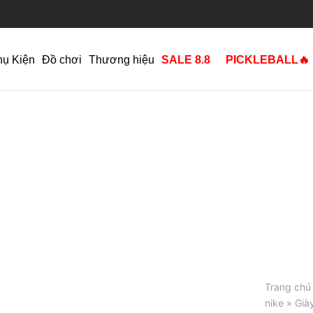
hụ Kiện
Đồ chơi
Thương hiệu
SALE 8.8
PICKLEBALL🔥
Trang chủ
nike
» Giày