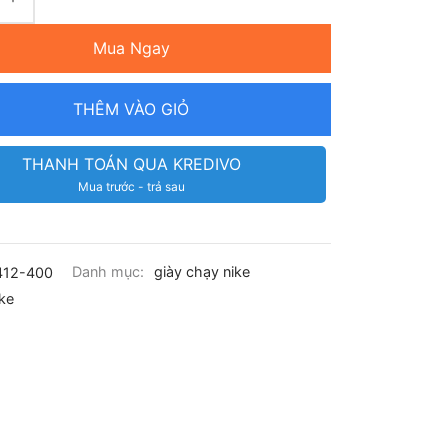
Mua Ngay
THÊM VÀO GIỎ
THANH TOÁN QUA KREDIVO
Mua trước - trả sau
412-400
Danh mục:
giày chạy nike
ke