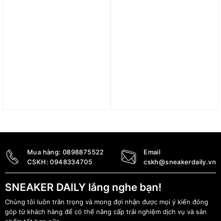
Giày Nike Air Zoom
Giày Nike ZoomX
Pegasus 41 ‘Faded
Pegasus Plus ‘Hot Punch’
Spruce’ HQ6025-300
FQ7262-001
3.390.000
₫
4.890.000
₫
Mua hàng:
0898875522
Email
CSKH:
0948334705
cskh@sneakerdaily.vn
SNEAKER DAILY lắng nghe bạn!
Chúng tôi luôn trân trọng và mong đợi nhận được mọi ý kiến đóng
góp từ khách hàng để có thể nâng cấp trải nghiệm dịch vụ và sản