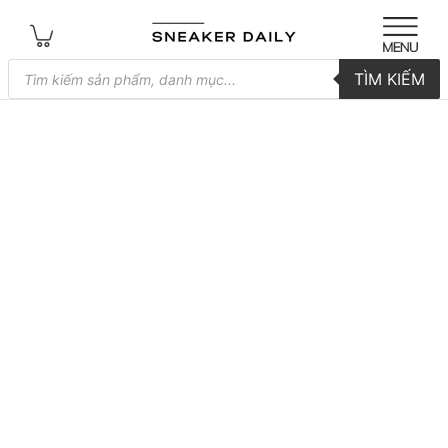
Tìm
TÌM KIẾM
kiếm
sản
phẩm