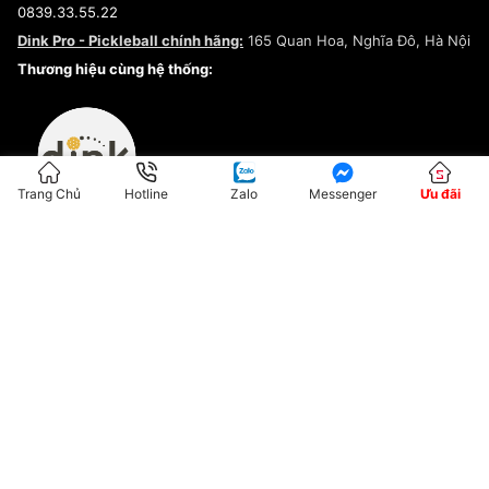
0839.33.55.22
Chính sách bảo mật
Dink Pro - Pickleball chính hãng:
165 Quan Hoa, Nghĩa Đô, Hà Nội
Kiểm tra tình trạng đơn hàng
Thương hiệu cùng hệ thống:
Trang Chủ
Hotline
Zalo
Messenger
Ưu đãi
ĐKKD:01G8033450 - Cấp ngày: 04/05/2023 - Nơi cấp: Hà Nội
Hộ Kinh Doanh Đại Lý Sneaker MST: 8828563711-001