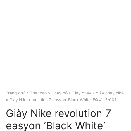
Trang chủ
»
Thể thao
»
Chạy bộ
»
Giày chạy
»
giày chạy nike
» Giày Nike revolution 7 easyon ‘Black White’ FQ4112-001
Giày Nike revolution 7
easyon ‘Black White’