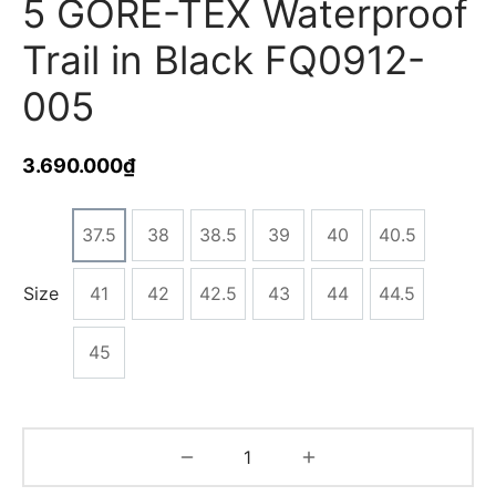
5 GORE-TEX Waterproof
Trail in Black FQ0912-
005
3.690.000
₫
37.5
38
38.5
39
40
40.5
Size
41
42
42.5
43
44
44.5
45