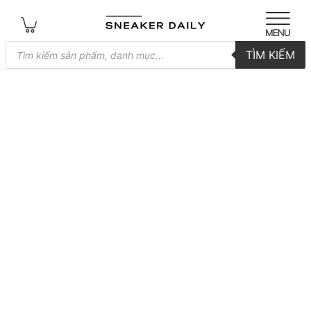
Tìm
TÌM KIẾM
kiếm
sản
phẩm