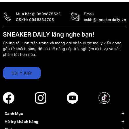
Mua hàng:
0898875522
Email
CSKH:
0948334705
cskh@sneakerdaily.vn
SNEAKER DAILY lắng nghe bạn!
Chúng tôi luôn trân trọng và mong đợi nhận được mọi ý kiến đóng
góp từ khách hàng để có thể nâng cấp trải nghiệm dịch vụ và sản
phẩm tốt hơn nữa.
Gửi Ý Kiến
Danh Mục
Sneaker
Hỗ trợ khách hàng
Giày Bóng Rổ