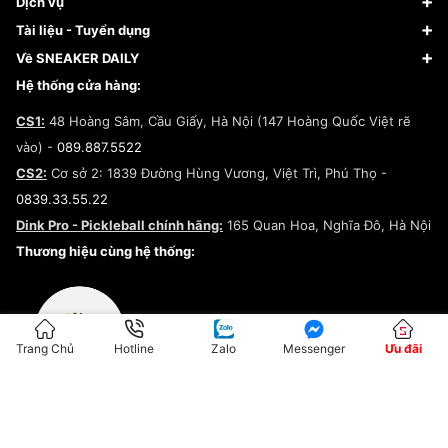
FAQs & Help
Dịch vụ
Giày Nike
Về Fundiin
Tạp chí
Tài liệu - Tuyển dụng
Giày Adidas
Hướng dẫn thanh toán trả sau qua Fundiin
Dịch vụ ký gửi
Đăng ký bản quyền
Về SNEAKER DAILY
Giày Peak
Chính sách đổi trả/Hoàn tiền
Tuyển dụng
Câu chuyện về SNEAKER DAILY
Hệ thống cửa hàng:
Lego
Chính sách giao hàng/Kiểm hàng
Đăng ký Cộng Tác Viên Bán Hàng
Cam kết mua sắm
CS1:
48 Hoàng Sâm, Cầu Giấy, Hà Nội (147 Hoàng Quốc Việt rẽ
Chính sách bảo hành
Hợp tác NCC
vào) -
089.887.5522
Chính sách thanh toán
Chính sách đại lý
CS2:
Cơ sở 2: 1839 Đường Hùng Vương, Việt Trì, Phú Thọ -
Điều khoản dịch vụ
0839.33.55.22
Chính sách bảo mật
Dink Pro - Pickleball chính hãng:
165 Quan Hoa, Nghĩa Đô, Hà Nội
Kiểm tra tình trạng đơn hàng
Thương hiệu cùng hệ thống:
Trang Chủ
Hotline
Zalo
Messenger
Ưu đãi