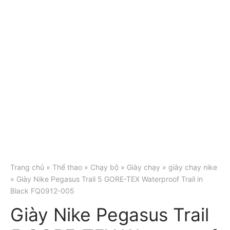
Trang chủ
»
Thể thao
»
Chạy bộ
»
Giày chạy
»
giày chạy nike
» Giày Nike Pegasus Trail 5 GORE-TEX Waterproof Trail in
Black FQ0912-005
Giày Nike Pegasus Trail