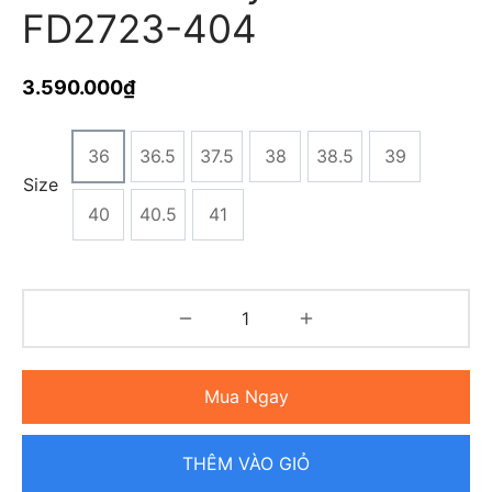
FD2723-404
3.590.000
₫
36
36.5
37.5
38
38.5
39
Size
40
40.5
41
Mua Ngay
THÊM VÀO GIỎ