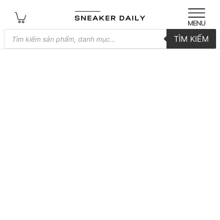
Tìm
TÌM KIẾM
kiếm
sản
phẩm