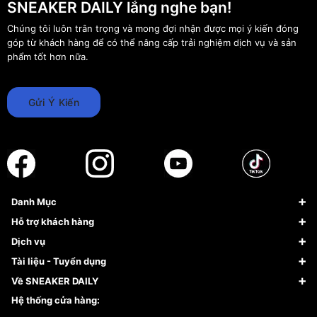
SNEAKER DAILY lắng nghe bạn!
Chúng tôi luôn trân trọng và mong đợi nhận được mọi ý kiến đóng
góp từ khách hàng để có thể nâng cấp trải nghiệm dịch vụ và sản
phẩm tốt hơn nữa.
Gửi Ý Kiến
Danh Mục
Sneaker
Hỗ trợ khách hàng
Giày Bóng Rổ
FAQs & Help
Dịch vụ
Giày Nike
Về Fundiin
Tạp chí
Tài liệu - Tuyển dụng
Giày Adidas
Hướng dẫn thanh toán trả sau qua Fundiin
Dịch vụ ký gửi
Đăng ký bản quyền
Về SNEAKER DAILY
Giày Peak
Chính sách đổi trả/Hoàn tiền
Tuyển dụng
Câu chuyện về SNEAKER DAILY
Hệ thống cửa hàng:
Lego
Chính sách giao hàng/Kiểm hàng