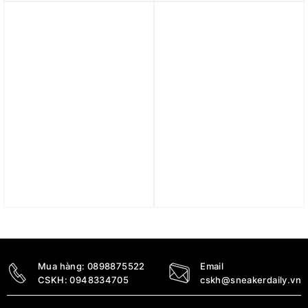
FQ0912-101
4.290.000
₫
4.690.000
₫
Trả góp 0%
Trả góp 0%
Giày Nike Winflo 11
Giày Nike V2K Run
‘Glacier Blue Bright
‘Platinum Violet’ FN6703-
Crimson’ FJ9509-402
001
2.690.000
₫
3.590.000
₫
Mua hàng:
0898875522
Email
CSKH:
0948334705
cskh@sneakerdaily.vn