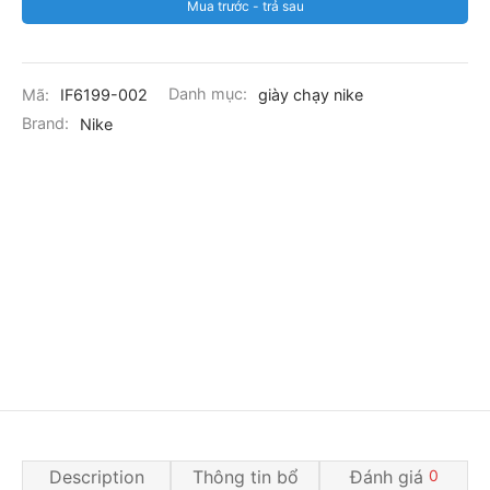
Mua trước - trả sau
Mã:
IF6199-002
Danh mục:
giày chạy nike
Brand:
Nike
Description
Thông tin bổ
Đánh giá
0