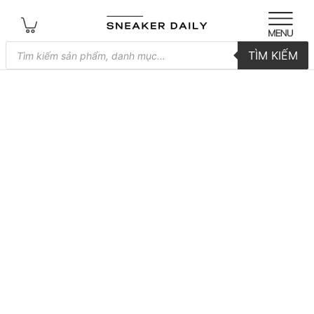
Tìm
TÌM KIẾM
kiếm
sản
phẩm