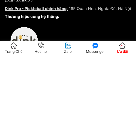
0839.33.55.22
Chính sách bảo mật
Dink Pro - Pickleball chính hãng:
165 Quan Hoa, Nghĩa Đô, Hà Nội
Kiểm tra tình trạng đơn hàng
Thương hiệu cùng hệ thống:
Trang Chủ
Hotline
Zalo
Messenger
Ưu đãi
ĐKKD:01G8033450 - Cấp ngày: 04/05/2023 - Nơi cấp: Hà Nội
Hộ Kinh Doanh Đại Lý Sneaker MST: 8828563711-001