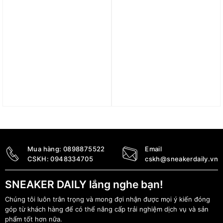
Giày Nike Air Max Plus
Giày Nike Zoom Fly 6
Drift ‘Light Smoke Grey’
‘Vivid Grape Hyper Pink’
FD4290-002
FN8454-101
5.690.000
₫
4.690.000
₫
Mua hàng:
0898875522
Email
CSKH:
0948334705
cskh@sneakerdaily.vn
SNEAKER DAILY lắng nghe bạn!
Chúng tôi luôn trân trọng và mong đợi nhận được mọi ý kiến đóng
góp từ khách hàng để có thể nâng cấp trải nghiệm dịch vụ và sản
phẩm tốt hơn nữa.