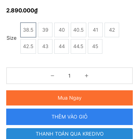
2.890.000
₫
38.5
39
40
40.5
41
42
Size
42.5
43
44
44.5
45
Mua Ngay
THÊM VÀO GIỎ
THANH TOÁN QUA KREDIVO