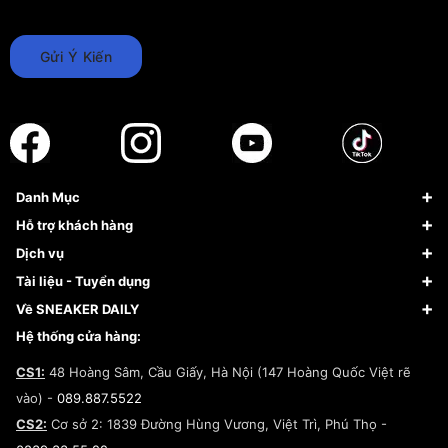
Gửi Ý Kiến
Danh Mục
Sneaker
Hỗ trợ khách hàng
Giày Bóng Rổ
FAQs & Help
Dịch vụ
Giày Nike
Về Fundiin
Tạp chí
Tài liệu - Tuyển dụng
Giày Adidas
Hướng dẫn thanh toán trả sau qua Fundiin
Dịch vụ ký gửi
Đăng ký bản quyền
Về SNEAKER DAILY
Giày Peak
Chính sách đổi trả/Hoàn tiền
Tuyển dụng
Câu chuyện về SNEAKER DAILY
Hệ thống cửa hàng:
Lego
Chính sách giao hàng/Kiểm hàng
Đăng ký Cộng Tác Viên Bán Hàng
Cam kết mua sắm
CS1:
48 Hoàng Sâm, Cầu Giấy, Hà Nội (147 Hoàng Quốc Việt rẽ
Chính sách bảo hành
Hợp tác NCC
vào) -
089.887.5522
Chính sách thanh toán
Chính sách đại lý
CS2:
Cơ sở 2: 1839 Đường Hùng Vương, Việt Trì, Phú Thọ -
Điều khoản dịch vụ