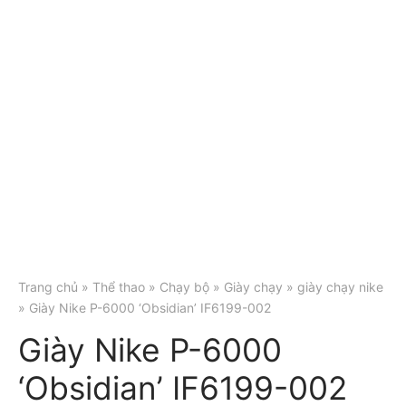
Trang chủ
»
Thể thao
»
Chạy bộ
»
Giày chạy
»
giày chạy nike
» Giày Nike P-6000 ‘Obsidian’ IF6199-002
Giày Nike P-6000
‘Obsidian’ IF6199-002