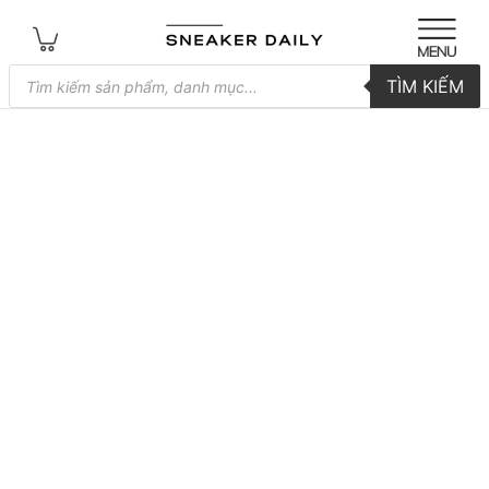
Tìm
TÌM KIẾM
kiếm
sản
phẩm