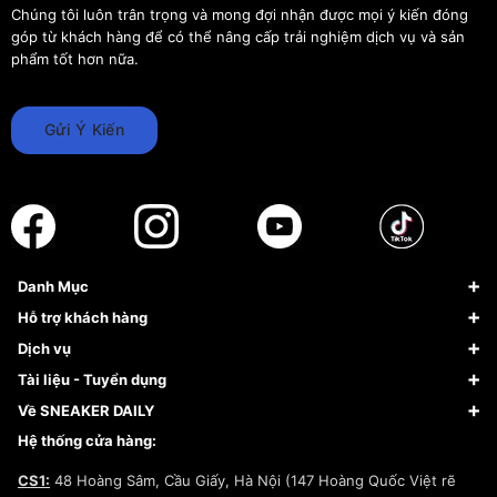
Chúng tôi luôn trân trọng và mong đợi nhận được mọi ý kiến đóng
góp từ khách hàng để có thể nâng cấp trải nghiệm dịch vụ và sản
phẩm tốt hơn nữa.
Gửi Ý Kiến
Danh Mục
Sneaker
Hỗ trợ khách hàng
Giày Bóng Rổ
FAQs & Help
Dịch vụ
Giày Nike
Về Fundiin
Tạp chí
Tài liệu - Tuyển dụng
Giày Adidas
Hướng dẫn thanh toán trả sau qua Fundiin
Dịch vụ ký gửi
Đăng ký bản quyền
Về SNEAKER DAILY
Giày Peak
Chính sách đổi trả/Hoàn tiền
Tuyển dụng
Câu chuyện về SNEAKER DAILY
Hệ thống cửa hàng:
Lego
Chính sách giao hàng/Kiểm hàng
Đăng ký Cộng Tác Viên Bán Hàng
Cam kết mua sắm
CS1:
48 Hoàng Sâm, Cầu Giấy, Hà Nội (147 Hoàng Quốc Việt rẽ
Chính sách bảo hành
Hợp tác NCC