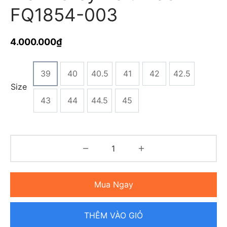
FQ1854-003
4.000.000
₫
39
40
40.5
41
42
42.5
Size
43
44
44.5
45
Mua Ngay
THÊM VÀO GIỎ