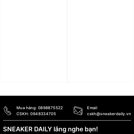
3.290.000
₫
3.490.000
₫
Trả góp 0%
Trả góp 0%
Giày Reebok Club MEMT
Giày adidas Supernova
‘Chalk Vector Navy’
Rise 2 Orbit Grey JI4510
GW0102
3.490.000
₫
1.890.000
₫
Mua hàng:
0898875522
Email
CSKH:
0948334705
cskh@sneakerdaily.vn
SNEAKER DAILY lắng nghe bạn!