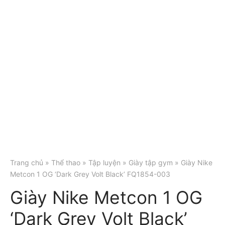
Trang chủ
»
Thể thao
»
Tập luyện
»
Giày tập gym
» Giày Nike
Metcon 1 OG ‘Dark Grey Volt Black’ FQ1854-003
Giày Nike Metcon 1 OG
‘Dark Grey Volt Black’