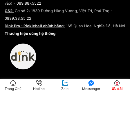
vào) -
089.887.5522
Chính sách thanh toán
Chính sách đại lý
CS2:
Cơ sở 2: 1839 Đường Hùng Vương, Việt Trì, Phú Thọ -
Điều khoản dịch vụ
0839.33.55.22
Chính sách bảo mật
Dink Pro - Pickleball chính hãng:
165 Quan Hoa, Nghĩa Đô, Hà Nội
Kiểm tra tình trạng đơn hàng
Thương hiệu cùng hệ thống:
Trang Chủ
Hotline
Zalo
Messenger
Ưu đãi
ĐKKD:01G8033450 - Cấp ngày: 04/05/2023 - Nơi cấp: Hà Nội
Hộ Kinh Doanh Đại Lý Sneaker MST: 8828563711-001