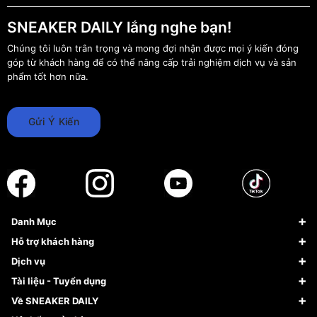
SNEAKER DAILY lắng nghe bạn!
Chúng tôi luôn trân trọng và mong đợi nhận được mọi ý kiến đóng
góp từ khách hàng để có thể nâng cấp trải nghiệm dịch vụ và sản
phẩm tốt hơn nữa.
Gửi Ý Kiến
Danh Mục
Sneaker
Hỗ trợ khách hàng
Giày Bóng Rổ
FAQs & Help
Dịch vụ
Giày Nike
Về Fundiin
Tạp chí
Tài liệu - Tuyển dụng
Giày Adidas
Hướng dẫn thanh toán trả sau qua Fundiin
Dịch vụ ký gửi
Đăng ký bản quyền
Về SNEAKER DAILY
Giày Peak
Chính sách đổi trả/Hoàn tiền