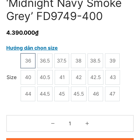
‘Midnight Navy Smoke
Grey’ FD9749-400
4.390.000
₫
Hướng dẫn chọn size
36
36.5
37.5
38
38.5
39
Size
40
40.5
41
42
42.5
43
44
44.5
45
45.5
46
47