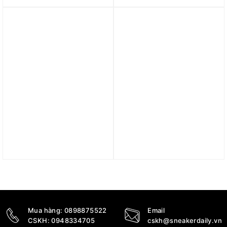
‘Light Violet Ore’
‘Game Royal Navy’
HQ3642-202
FQ8826-100
2.890.000
₫
2.790.000
₫
Trả góp 0%
Trả góp 0%
Giày (WMNS) Nike Dunk
Giày Nike Dunk Low
Low ‘Sundial’ FJ4742-100
Next Nature ‘St. John’s’
DD1873-116
3.050.000
₫
2.690.000
₫
Mua hàng:
0898875522
Email
CSKH:
0948334705
cskh@sneakerdaily.vn