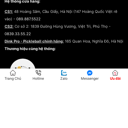
Tuyển dụng
Câu chuyện về SNEAKER DAILY
Hệ thống cửa hàng:
Lego
Chính sách giao hàng/Kiểm hàng
Đăng ký Cộng Tác Viên Bán Hàng
Cam kết mua sắm
CS1:
48 Hoàng Sâm, Cầu Giấy, Hà Nội (147 Hoàng Quốc Việt rẽ
Chính sách bảo hành
Hợp tác NCC
vào) -
089.887.5522
Chính sách thanh toán
Chính sách đại lý
CS2:
Cơ sở 2: 1839 Đường Hùng Vương, Việt Trì, Phú Thọ -
Điều khoản dịch vụ
0839.33.55.22
Chính sách bảo mật
Dink Pro - Pickleball chính hãng:
165 Quan Hoa, Nghĩa Đô, Hà Nội
Kiểm tra tình trạng đơn hàng
Thương hiệu cùng hệ thống:
Trang Chủ
Hotline
Zalo
Messenger
Ưu đãi
ĐKKD:01G8033450 - Cấp ngày: 04/05/2023 - Nơi cấp: Hà Nội
Hộ Kinh Doanh Đại Lý Sneaker MST: 8828563711-001