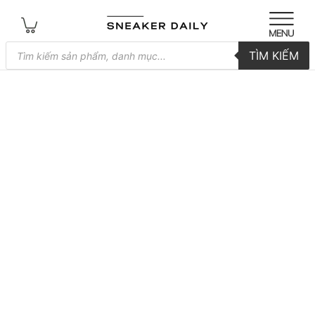
Tìm
TÌM KIẾM
kiếm
sản
phẩm