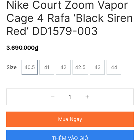
Nike Court Zoom Vapor
Cage 4 Rafa ‘Black Siren
Red’ DD1579-003
3.690.000
₫
Size
40.5
41
42
42.5
43
44
Mua Ngay
THÊM VÀO GIỎ