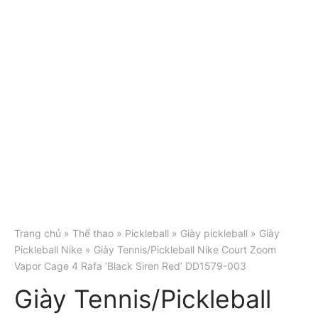
Trang chủ
»
Thể thao
»
Pickleball
»
Giày pickleball
»
Giày
Pickleball Nike
» Giày Tennis/Pickleball Nike Court Zoom
Vapor Cage 4 Rafa ‘Black Siren Red’ DD1579-003
Giày Tennis/Pickleball