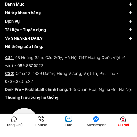
Danh Mục
Sneaker
Hỗ trợ khách hàng
Giày Bóng Rổ
FAQs & Help
Dịch vụ
Giày Nike
Về Fundiin
Tạp chí
Tài liệu - Tuyển dụng
Giày Adidas
Hướng dẫn thanh toán trả sau qua Fundiin
Dịch vụ ký gửi
Đăng ký bản quyền
Về SNEAKER DAILY
Giày Peak
Chính sách đổi trả/Hoàn tiền
Tuyển dụng
Câu chuyện về SNEAKER DAILY
Hệ thống cửa hàng:
Lego
Chính sách giao hàng/Kiểm hàng
Đăng ký Cộng Tác Viên Bán Hàng
Cam kết mua sắm
CS1:
48 Hoàng Sâm, Cầu Giấy, Hà Nội (147 Hoàng Quốc Việt rẽ
Chính sách bảo hành
Hợp tác NCC
vào) -
089.887.5522
Chính sách thanh toán
Chính sách đại lý
CS2:
Cơ sở 2: 1839 Đường Hùng Vương, Việt Trì, Phú Thọ -
Điều khoản dịch vụ
0839.33.55.22
Chính sách bảo mật
Dink Pro - Pickleball chính hãng:
165 Quan Hoa, Nghĩa Đô, Hà Nội
Kiểm tra tình trạng đơn hàng
Thương hiệu cùng hệ thống:
Trang Chủ
Hotline
Zalo
Messenger
Ưu đãi