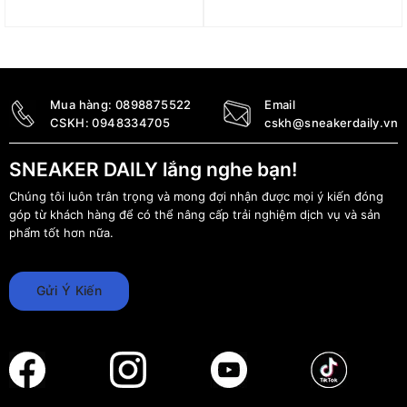
1 HC ‘Amethyst Tint’
Pack’ FZ1243-001
FB3148-500
3.798.000
₫
3.690.000
₫
2.690.000
₫
Mua hàng:
0898875522
Email
CSKH:
0948334705
cskh@sneakerdaily.vn
SNEAKER DAILY lắng nghe bạn!
Chúng tôi luôn trân trọng và mong đợi nhận được mọi ý kiến đóng
góp từ khách hàng để có thể nâng cấp trải nghiệm dịch vụ và sản
phẩm tốt hơn nữa.
Gửi Ý Kiến