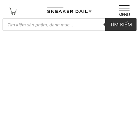
Tìm
TÌM KIẾM
kiếm
sản
phẩm