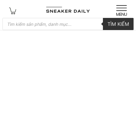
Tìm
TÌM KIẾM
kiếm
sản
phẩm