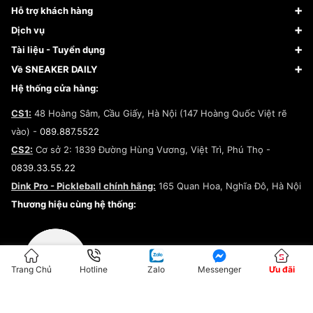
Sneaker
Hỗ trợ khách hàng
Giày Bóng Rổ
FAQs & Help
Dịch vụ
Giày Nike
Về Fundiin
Tạp chí
Tài liệu - Tuyển dụng
Giày Adidas
Hướng dẫn thanh toán trả sau qua Fundiin
Dịch vụ ký gửi
Đăng ký bản quyền
Về SNEAKER DAILY
Giày Peak
Chính sách đổi trả/Hoàn tiền
Tuyển dụng
Câu chuyện về SNEAKER DAILY
Hệ thống cửa hàng:
Lego
Chính sách giao hàng/Kiểm hàng
Đăng ký Cộng Tác Viên Bán Hàng
Cam kết mua sắm
CS1:
48 Hoàng Sâm, Cầu Giấy, Hà Nội (147 Hoàng Quốc Việt rẽ
Chính sách bảo hành
Hợp tác NCC
vào) -
089.887.5522
Chính sách thanh toán
Chính sách đại lý
CS2:
Cơ sở 2: 1839 Đường Hùng Vương, Việt Trì, Phú Thọ -
Điều khoản dịch vụ
0839.33.55.22
Chính sách bảo mật
Dink Pro - Pickleball chính hãng:
165 Quan Hoa, Nghĩa Đô, Hà Nội
Kiểm tra tình trạng đơn hàng
Thương hiệu cùng hệ thống:
Trang Chủ
Hotline
Zalo
Messenger
Ưu đãi