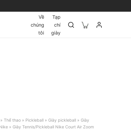
Về
Tạp
chúng
chí
tôi
giày
»
Thể thao
»
Pickleball
»
Giày pickleball
»
Giày
 Nike
» Giày Tennis/Pickleball Nike Court Air Zoom