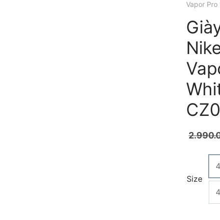
Vapor Pro
Giày
Nik
Vap
Whit
CZ0
2.990.
Size