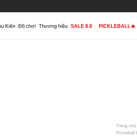
hụ Kiện
Đồ chơi
Thương hiệu
SALE 8.8
PICKLEBALL🔥
Trang chủ
Pickleball