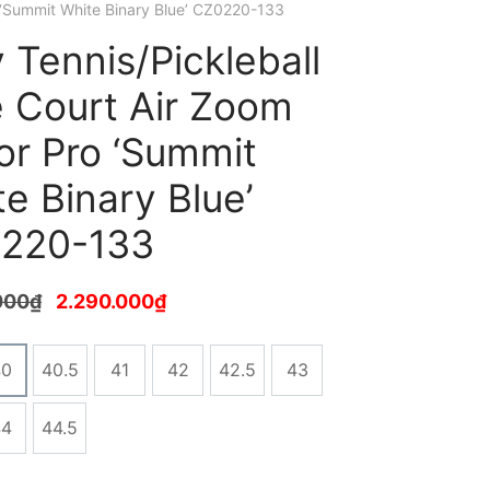
 ‘Summit White Binary Blue’ CZ0220-133
 Tennis/Pickleball
e Court Air Zoom
or Pro ‘Summit
e Binary Blue’
220-133
000
₫
2.290.000
₫
40
40.5
41
42
42.5
43
44
44.5