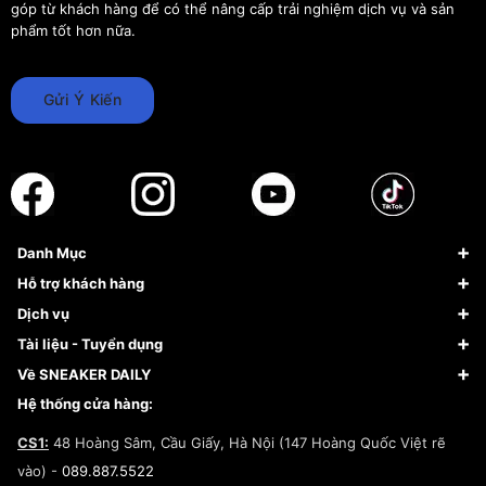
góp từ khách hàng để có thể nâng cấp trải nghiệm dịch vụ và sản
phẩm tốt hơn nữa.
Gửi Ý Kiến
Danh Mục
Sneaker
Hỗ trợ khách hàng
Giày Bóng Rổ
FAQs & Help
Dịch vụ
Giày Nike
Về Fundiin
Tạp chí
Tài liệu - Tuyển dụng
Giày Adidas
Hướng dẫn thanh toán trả sau qua Fundiin
Dịch vụ ký gửi
Đăng ký bản quyền
Về SNEAKER DAILY
Giày Peak
Chính sách đổi trả/Hoàn tiền
Tuyển dụng
Câu chuyện về SNEAKER DAILY
Hệ thống cửa hàng:
Lego
Chính sách giao hàng/Kiểm hàng
Đăng ký Cộng Tác Viên Bán Hàng
Cam kết mua sắm
CS1:
48 Hoàng Sâm, Cầu Giấy, Hà Nội (147 Hoàng Quốc Việt rẽ
Chính sách bảo hành
Hợp tác NCC
vào) -
089.887.5522
Chính sách thanh toán
Chính sách đại lý