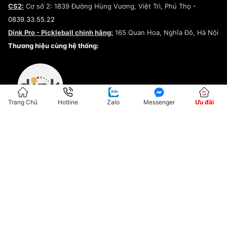
CS2:
Cơ sở 2: 1839 Đường Hùng Vương, Việt Trì, Phú Thọ -
Điều khoản dịch vụ
0839.33.55.22
Chính sách bảo mật
Dink Pro - Pickleball chính hãng:
165 Quan Hoa, Nghĩa Đô, Hà Nội
Kiểm tra tình trạng đơn hàng
Thương hiệu cùng hệ thống:
Trang Chủ
Hotline
Zalo
Messenger
Ưu đãi
ĐKKD:01G8033450 - Cấp ngày: 04/05/2023 - Nơi cấp: Hà Nội
Hộ Kinh Doanh Đại Lý Sneaker MST: 8828563711-001