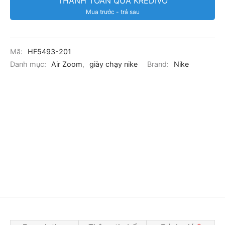
THANH TOÁN QUA KREDIVO
Mua trước - trả sau
Mã:
HF5493-201
Danh mục:
Air Zoom
,
giày chạy nike
Brand:
Nike