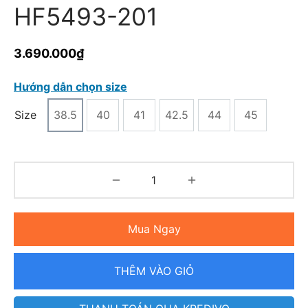
HF5493-201
3.690.000
₫
Hướng dẫn chọn size
Size
38.5
40
41
42.5
44
45
Mua Ngay
THÊM VÀO GIỎ