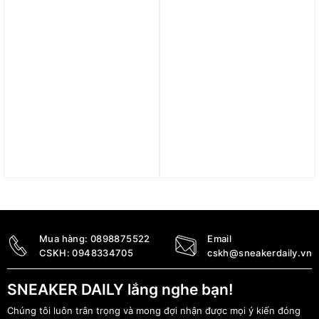
Trả góp 0%
Trả góp 0%
Giày Nike Air Zoom
Giày Nike Air Zoom GT
Vomero 5 ‘Earth Fossil’
Hustle 2 EP ‘White Black’
(WMNS) FD9920-022
DJ9404-102
3.390.000
₫
7.290.000
₫
Mua hàng:
0898875522
Email
CSKH:
0948334705
cskh@sneakerdaily.vn
SNEAKER DAILY lắng nghe bạn!
Chúng tôi luôn trân trọng và mong đợi nhận được mọi ý kiến đóng