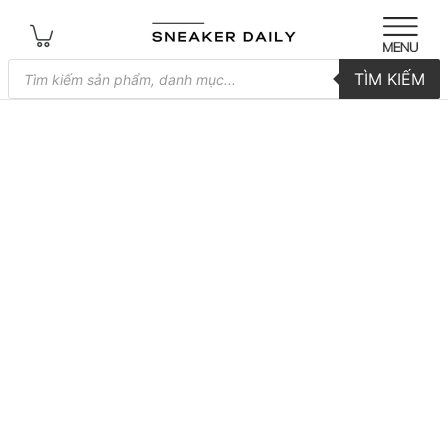
Tìm
TÌM KIẾM
kiếm
sản
phẩm