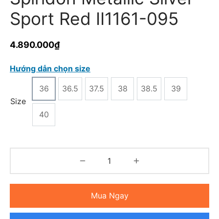
Sport Red II1161-095
4.890.000
₫
Hướng dẫn chọn size
36
36.5
37.5
38
38.5
39
Size
40
Mua Ngay