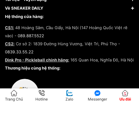
Giày Adidas
Hướng dẫn thanh toán trả sau qua Fundiin
Dịch vụ ký gửi
Đăng ký bản quyền
Về SNEAKER DAILY
Giày Peak
Chính sách đổi trả/Hoàn tiền
Tuyển dụng
Câu chuyện về SNEAKER DAILY
Hệ thống cửa hàng:
Lego
Chính sách giao hàng/Kiểm hàng
Đăng ký Cộng Tác Viên Bán Hàng
Cam kết mua sắm
CS1:
48 Hoàng Sâm, Cầu Giấy, Hà Nội (147 Hoàng Quốc Việt rẽ
Chính sách bảo hành
Hợp tác NCC
vào) -
089.887.5522
Chính sách thanh toán
Chính sách đại lý
CS2:
Cơ sở 2: 1839 Đường Hùng Vương, Việt Trì, Phú Thọ -
Điều khoản dịch vụ
0839.33.55.22
Chính sách bảo mật
Dink Pro - Pickleball chính hãng:
165 Quan Hoa, Nghĩa Đô, Hà Nội
Kiểm tra tình trạng đơn hàng
Thương hiệu cùng hệ thống:
Trang Chủ
Hotline
Zalo
Messenger
Ưu đãi
ĐKKD:01G8033450 - Cấp ngày: 04/05/2023 - Nơi cấp: Hà Nội