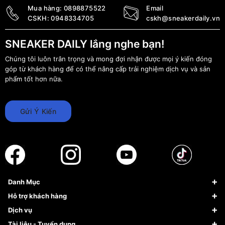
Mua hàng:
0898875522
Email
CSKH:
0948334705
cskh@sneakerdaily.vn
SNEAKER DAILY lắng nghe bạn!
Chúng tôi luôn trân trọng và mong đợi nhận được mọi ý kiến đóng
góp từ khách hàng để có thể nâng cấp trải nghiệm dịch vụ và sản
phẩm tốt hơn nữa.
Gửi Ý Kiến
Danh Mục
Sneaker
Hỗ trợ khách hàng
Giày Bóng Rổ
FAQs & Help
Dịch vụ
Giày Nike
Về Fundiin
Tạp chí
Tài liệu - Tuyển dụng