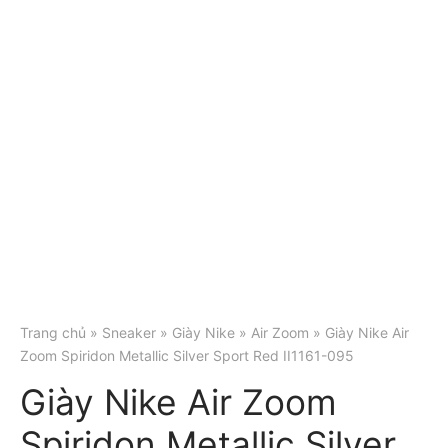
Trang chủ
»
Sneaker
»
Giày Nike
»
Air Zoom
» Giày Nike Air
Zoom Spiridon Metallic Silver Sport Red II1161-095
Giày Nike Air Zoom
Spiridon Metallic Silver