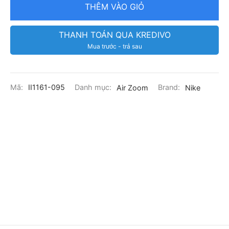
THÊM VÀO GIỎ
THANH TOÁN QUA KREDIVO
Mua trước - trả sau
Mã:
II1161-095
Danh mục:
Air Zoom
Brand:
Nike