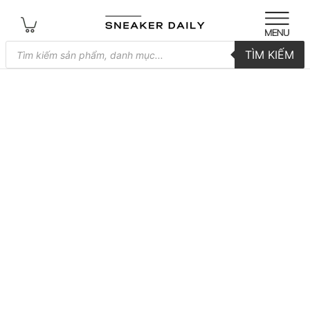
Tìm
TÌM KIẾM
kiếm
sản
phẩm