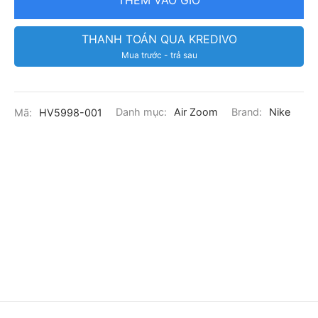
THÊM VÀO GIỎ
THANH TOÁN QUA KREDIVO
Mua trước - trả sau
Mã:
HV5998-001
Danh mục:
Air Zoom
Brand:
Nike