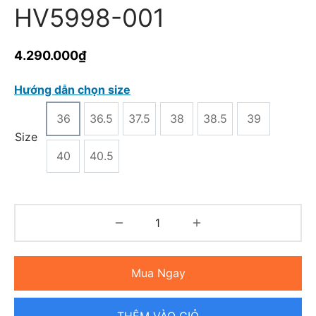
HV5998-001
4.290.000
₫
Hướng dẫn chọn size
36
36.5
37.5
38
38.5
39
Size
40
40.5
Mua Ngay