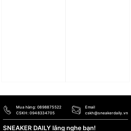
Trả góp 0%
Trả góp 0%
Giày NikeCourt Air Zoom
Giày Nike Air Zoom
Vapor Pro 2 Premium HC
Victory ‘Sail Fierce Pink’
‘Australian Open Pack’
CD4385-101
FJ2059-001
6.690.000
₫
3.890.000
₫
Mua hàng:
0898875522
Email
CSKH:
0948334705
cskh@sneakerdaily.vn
SNEAKER DAILY lắng nghe bạn!