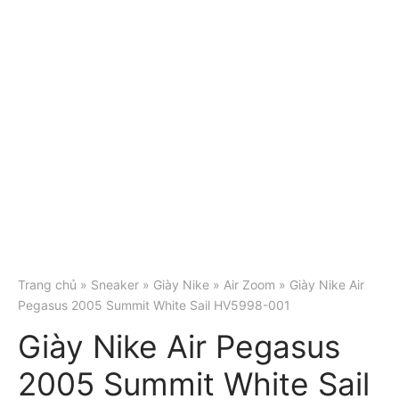
Trang chủ
»
Sneaker
»
Giày Nike
»
Air Zoom
» Giày Nike Air
Pegasus 2005 Summit White Sail HV5998-001
Giày Nike Air Pegasus
2005 Summit White Sail