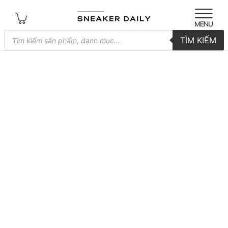
Tìm
TÌM KIẾM
kiếm
sản
phẩm