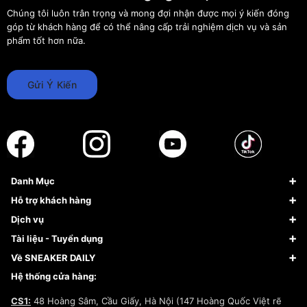
Chúng tôi luôn trân trọng và mong đợi nhận được mọi ý kiến đóng
góp từ khách hàng để có thể nâng cấp trải nghiệm dịch vụ và sản
phẩm tốt hơn nữa.
Gửi Ý Kiến
Danh Mục
Sneaker
Hỗ trợ khách hàng
Giày Bóng Rổ
FAQs & Help
Dịch vụ
Giày Nike
Về Fundiin
Tạp chí
Tài liệu - Tuyển dụng
Giày Adidas
Hướng dẫn thanh toán trả sau qua Fundiin
Dịch vụ ký gửi
Đăng ký bản quyền
Về SNEAKER DAILY
Giày Peak
Chính sách đổi trả/Hoàn tiền
Tuyển dụng
Câu chuyện về SNEAKER DAILY
Hệ thống cửa hàng:
Lego
Chính sách giao hàng/Kiểm hàng
Đăng ký Cộng Tác Viên Bán Hàng
Cam kết mua sắm
CS1:
48 Hoàng Sâm, Cầu Giấy, Hà Nội (147 Hoàng Quốc Việt rẽ