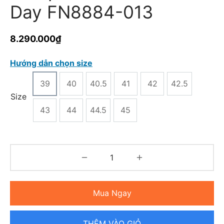
Day FN8884-013
8.290.000
₫
Hướng dẫn chọn size
39
40
40.5
41
42
42.5
Size
43
44
44.5
45
Mua Ngay
THÊM VÀO GIỎ