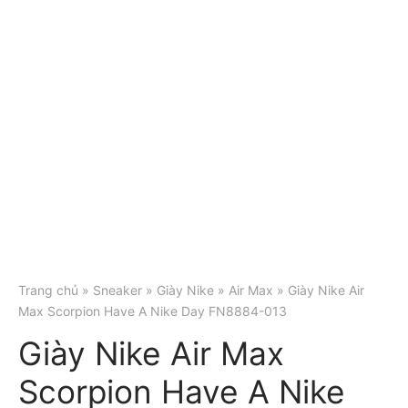
Trang chủ
»
Sneaker
»
Giày Nike
»
Air Max
» Giày Nike Air
Max Scorpion Have A Nike Day FN8884-013
Giày Nike Air Max
Scorpion Have A Nike