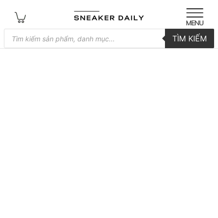
Tìm
TÌM KIẾM
kiếm
sản
phẩm