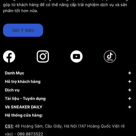
góp từ khách hàng để có thể nâng cấp trải nghiệm dịch vụ và sản
phẩm tốt hơn nữa.
Gửi Ý Kiến
Danh Mục
Sneaker
Hỗ trợ khách hàng
Giày Bóng Rổ
FAQs & Help
Dịch vụ
Giày Nike
Về Fundiin
Tạp chí
Tài liệu - Tuyển dụng
Giày Adidas
Hướng dẫn thanh toán trả sau qua Fundiin
Dịch vụ ký gửi
Đăng ký bản quyền
Về SNEAKER DAILY
Giày Peak
Chính sách đổi trả/Hoàn tiền
Tuyển dụng
Câu chuyện về SNEAKER DAILY
Hệ thống cửa hàng:
Lego
Chính sách giao hàng/Kiểm hàng
Đăng ký Cộng Tác Viên Bán Hàng
Cam kết mua sắm
CS1:
48 Hoàng Sâm, Cầu Giấy, Hà Nội (147 Hoàng Quốc Việt rẽ
Chính sách bảo hành
Hợp tác NCC
vào) -
089.887.5522