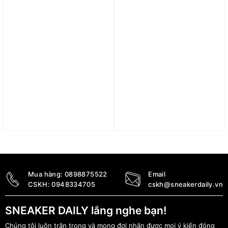
Trả góp 0%
Giày Nike Air Max Excee
Giày Nike Air Max 1
‘Light Bone Cargo Khaki
Premium Shima Shima
Phantom’ FZ5486-003
(2023) FB8916-100
5.890.000
₫
3.190.000
₫
3.190.000
₫
Mua hàng:
0898875522
Email
CSKH:
0948334705
cskh@sneakerdaily.vn
SNEAKER DAILY lắng nghe bạn!
Chúng tôi luôn trân trọng và mong đợi nhận được mọi ý kiến đóng