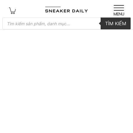
Tìm
TÌM KIẾM
kiếm
sản
phẩm