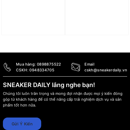
Giày Nike Air Max Fire
Giày Nike Air Max
Triple White IF2621-100
INTRLK Lite ‘Black/White’
DX3705-001
2.890.000
₫
3.190.000
₫
Mua hàng:
0898875522
Email
CSKH:
0948334705
cskh@sneakerdaily.vn
SNEAKER DAILY lắng nghe bạn!
Chúng tôi luôn trân trọng và mong đợi nhận được mọi ý kiến đóng
góp từ khách hàng để có thể nâng cấp trải nghiệm dịch vụ và sản
phẩm tốt hơn nữa.
Gửi Ý Kiến