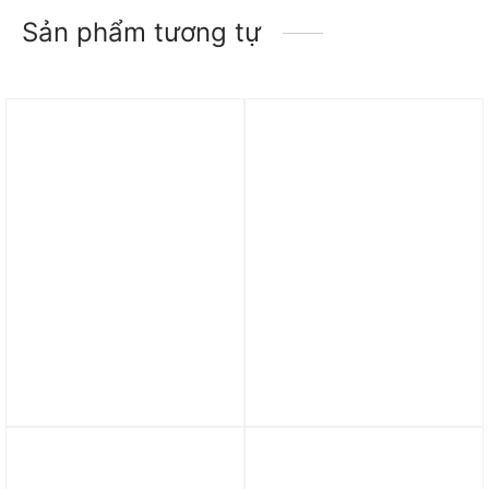
Sản phẩm tương tự
Trả góp 0%
Trả góp 0%
Giày Nike Air Max Flyknit
Giày Nike Air Max 180
Venture ‘Sea Glass’
‘Joker’ FZ3058-001
FD2110-004
3.690.000
₫
4.890.000
₫