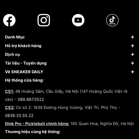
Danh Mục
Sneaker
Hỗ trợ khách hàng
Giày Bóng Rổ
FAQs & Help
Dịch vụ
Giày Nike
Về Fundiin
Tạp chí
Tài liệu - Tuyển dụng
Giày Adidas
Hướng dẫn thanh toán trả sau qua Fundiin
Dịch vụ ký gửi
Đăng ký bản quyền
Về SNEAKER DAILY
Giày Peak
Chính sách đổi trả/Hoàn tiền
Tuyển dụng
Câu chuyện về SNEAKER DAILY
Hệ thống cửa hàng:
Lego
Chính sách giao hàng/Kiểm hàng
Đăng ký Cộng Tác Viên Bán Hàng
Cam kết mua sắm
CS1:
48 Hoàng Sâm, Cầu Giấy, Hà Nội (147 Hoàng Quốc Việt rẽ
Chính sách bảo hành
Hợp tác NCC
vào) -
089.887.5522
Chính sách thanh toán
Chính sách đại lý
CS2:
Cơ sở 2: 1839 Đường Hùng Vương, Việt Trì, Phú Thọ -
Điều khoản dịch vụ
0839.33.55.22
Chính sách bảo mật
Dink Pro - Pickleball chính hãng:
165 Quan Hoa, Nghĩa Đô, Hà Nội
Kiểm tra tình trạng đơn hàng
Thương hiệu cùng hệ thống: