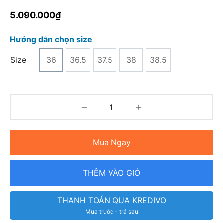
5.090.000
₫
Hướng dẫn chọn size
Size
36
36.5
37.5
38
38.5
Mua Ngay
THÊM VÀO GIỎ
THANH TOÁN QUA KREDIVO
Mua trước - trả sau