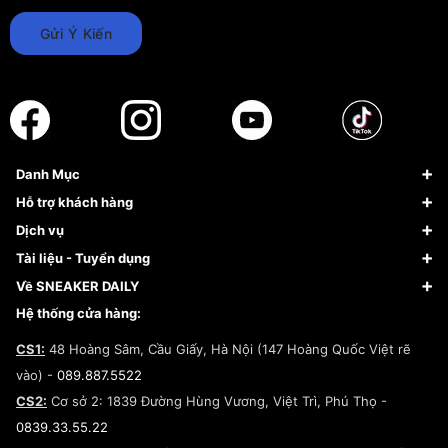
Gửi Ý Kiến
Danh Mục
Sneaker
Hỗ trợ khách hàng
Giày Bóng Rổ
FAQs & Help
Dịch vụ
Giày Nike
Về Fundiin
Tạp chí
Tài liệu - Tuyển dụng
Giày Adidas
Hướng dẫn thanh toán trả sau qua Fundiin
Dịch vụ ký gửi
Đăng ký bản quyền
Về SNEAKER DAILY
Giày Peak
Chính sách đổi trả/Hoàn tiền
Tuyển dụng
Câu chuyện về SNEAKER DAILY
Hệ thống cửa hàng:
Lego
Chính sách giao hàng/Kiểm hàng
Đăng ký Cộng Tác Viên Bán Hàng
Cam kết mua sắm
CS1:
48 Hoàng Sâm, Cầu Giấy, Hà Nội (147 Hoàng Quốc Việt rẽ
Chính sách bảo hành
Hợp tác NCC
vào) -
089.887.5522
Chính sách thanh toán
Chính sách đại lý
CS2:
Cơ sở 2: 1839 Đường Hùng Vương, Việt Trì, Phú Thọ -
Điều khoản dịch vụ
0839.33.55.22
Chính sách bảo mật