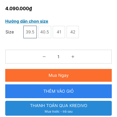
4.090.000
₫
Hướng dẫn chọn size
Size
39.5
40.5
41
42
Mua Ngay
THÊM VÀO GIỎ
THANH TOÁN QUA KREDIVO
Mua trước - trả sau