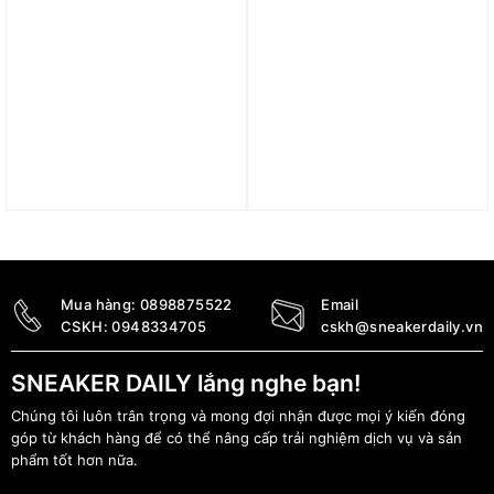
Giày New Balance NB
Giày New Balance 9060
1906R ‘Khaki Suede’
Vintage Indigo Heron
M1906RW
Blue Hombre U9060EEF
3.390.000
₫
3.690.000
₫
Mua hàng:
0898875522
Email
CSKH:
0948334705
cskh@sneakerdaily.vn
SNEAKER DAILY lắng nghe bạn!
Chúng tôi luôn trân trọng và mong đợi nhận được mọi ý kiến đóng
góp từ khách hàng để có thể nâng cấp trải nghiệm dịch vụ và sản
phẩm tốt hơn nữa.