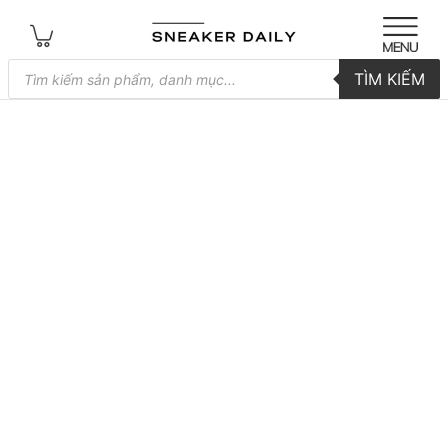
Tìm
TÌM KIẾM
kiếm
sản
phẩm