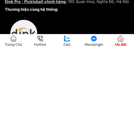
Dink Pro - Pickleball chính hãng:
165 Quan Hoa, Nghĩa Đô, Hà Nội
Kiểm tra tình trạng đơn hàng
Thương hiệu cùng hệ thống:
Trang Chủ
Hotline
Zalo
Messenger
Ưu đãi
ĐKKD:01G8033450 - Cấp ngày: 04/05/2023 - Nơi cấp: Hà Nội
Hộ Kinh Doanh Đại Lý Sneaker MST: 8828563711-001