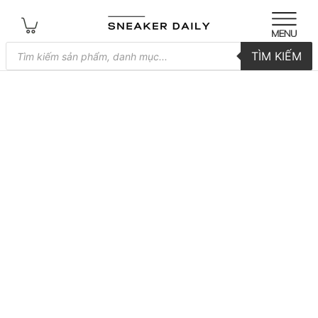
Tìm
TÌM KIẾM
kiếm
sản
phẩm