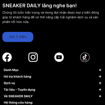
SNEAKER DAILY lắng nghe bạn!
Chúng tôi luôn trân trọng và mong đợi nhận được mọi ý kiến đóng
góp từ khách hàng để có thể nâng cấp trải nghiệm dịch vụ và sản
phẩm tốt hơn nữa.
Gửi Ý Kiến
Danh Mục
Sneaker
Hỗ trợ khách hàng
Giày Bóng Rổ
FAQs & Help
Dịch vụ
Giày Nike
Về Fundiin
Tạp chí
Tài liệu - Tuyển dụng
Giày Adidas
Hướng dẫn thanh toán trả sau qua Fundiin
Dịch vụ ký gửi
Đăng ký bản quyền
Về SNEAKER DAILY
Giày Peak
Chính sách đổi trả/Hoàn tiền
Tuyển dụng
Câu chuyện về SNEAKER DAILY
Hệ thống cửa hàng: