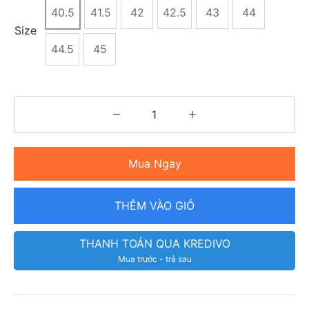
40.5
41.5
42
42.5
43
44
Size
44.5
45
Mua Ngay
THÊM VÀO GIỎ
THANH TOÁN QUA KREDIVO
Mua trước - trả sau