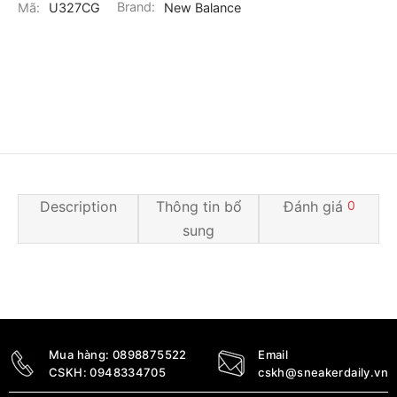
Mã:
U327CG
Brand:
New Balance
Description
Thông tin bổ
Đánh giá
0
sung
Mua hàng:
0898875522
Email
CSKH:
0948334705
cskh@sneakerdaily.vn