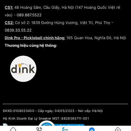
Lego
Chính sách giao hàng/Kiểm hàng
Đăng ký Cộng Tác Viên Bán Hàng
Cam kết mua sắm
CS1:
48 Hoàng Sâm, Cầu Giấy, Hà Nội (147 Hoàng Quốc Việt rẽ
Chính sách bảo hành
Hợp tác NCC
vào) -
089.887.5522
Chính sách thanh toán
Chính sách đại lý
CS2:
Cơ sở 2: 1839 Đường Hùng Vương, Việt Trì, Phú Thọ -
Điều khoản dịch vụ
0839.33.55.22
Chính sách bảo mật
Dink Pro - Pickleball chính hãng:
165 Quan Hoa, Nghĩa Đô, Hà Nội
Kiểm tra tình trạng đơn hàng
Thương hiệu cùng hệ thống:
ĐKKD:01G8033450 - Cấp ngày: 04/05/2023 - Nơi cấp: Hà Nội
Hộ Kinh Doanh Đại Lý Sneaker MST: 8828563711-001