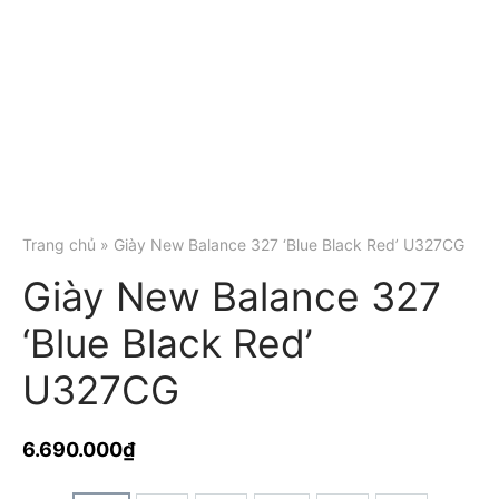
Trang chủ
» Giày New Balance 327 ‘Blue Black Red’ U327CG
Giày New Balance 327
‘Blue Black Red’
U327CG
6.690.000
₫