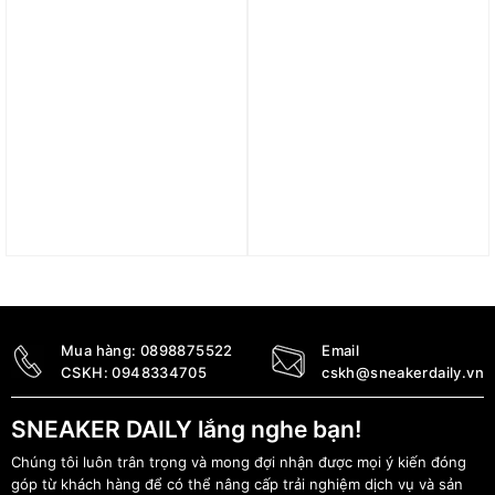
Trả góp 0%
Giày Li-Ning Cầu Lông
Balo Li-Ning cầu lông
nữ AYZT009-1
ABSS087-5
1.490.000
₫
990.000
₫
Mua hàng:
0898875522
Email
CSKH:
0948334705
cskh@sneakerdaily.vn
SNEAKER DAILY lắng nghe bạn!
Chúng tôi luôn trân trọng và mong đợi nhận được mọi ý kiến đóng
góp từ khách hàng để có thể nâng cấp trải nghiệm dịch vụ và sản