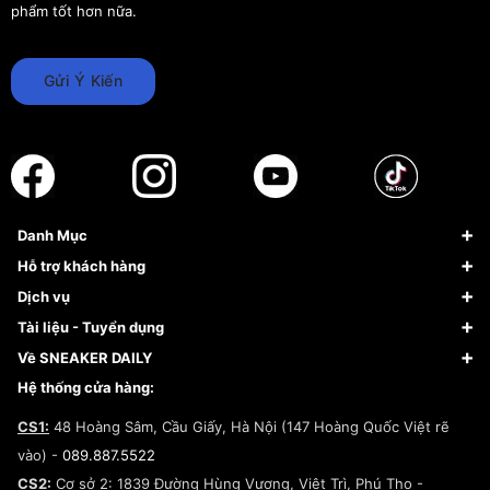
phẩm tốt hơn nữa.
Gửi Ý Kiến
Danh Mục
Sneaker
Hỗ trợ khách hàng
Giày Bóng Rổ
FAQs & Help
Dịch vụ
Giày Nike
Về Fundiin
Tạp chí
Tài liệu - Tuyển dụng
Giày Adidas
Hướng dẫn thanh toán trả sau qua Fundiin
Dịch vụ ký gửi
Đăng ký bản quyền
Về SNEAKER DAILY
Giày Peak
Chính sách đổi trả/Hoàn tiền
Tuyển dụng
Câu chuyện về SNEAKER DAILY
Hệ thống cửa hàng:
Lego
Chính sách giao hàng/Kiểm hàng
Đăng ký Cộng Tác Viên Bán Hàng
Cam kết mua sắm
CS1:
48 Hoàng Sâm, Cầu Giấy, Hà Nội (147 Hoàng Quốc Việt rẽ
Chính sách bảo hành
Hợp tác NCC
vào) -
089.887.5522
Chính sách thanh toán
Chính sách đại lý
CS2:
Cơ sở 2: 1839 Đường Hùng Vương, Việt Trì, Phú Thọ -