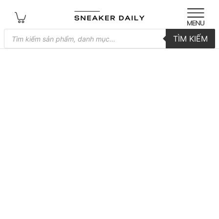
Tìm
TÌM KIẾM
kiếm
sản
phẩm