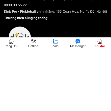
Điều khoản dịch vụ
0839.33.55.22
Chính sách bảo mật
Dink Pro - Pickleball chính hãng:
165 Quan Hoa, Nghĩa Đô, Hà Nội
Kiểm tra tình trạng đơn hàng
Thương hiệu cùng hệ thống:
Trang Chủ
Hotline
Zalo
Messenger
Ưu đãi
ĐKKD:01G8033450 - Cấp ngày: 04/05/2023 - Nơi cấp: Hà Nội
Hộ Kinh Doanh Đại Lý Sneaker MST: 8828563711-001