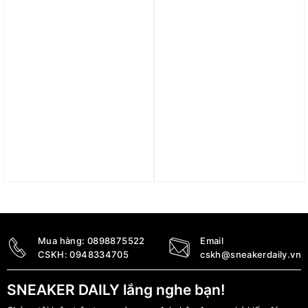
Trả góp 0%
Trả góp 0%
Giày Tennis/ Pickleball
Áo Adidas Peru 26 Home
Babolat Jet Mach 3 AC
Jersey ‘White’ JL8651
‘White Dark Grey’
2.300.000
₫
3A0S25B629-1107
3.799.000
₫
Mua hàng:
0898875522
Email
CSKH:
0948334705
cskh@sneakerdaily.vn
SNEAKER DAILY lắng nghe bạn!