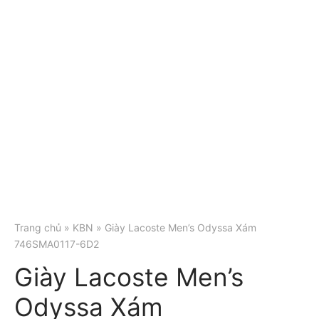
Trang chủ
»
KBN
» Giày Lacoste Men’s Odyssa Xám
746SMA0117-6D2
Giày Lacoste Men’s
Odyssa Xám