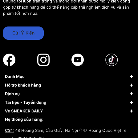
Chúng tôi luôn trân trọng và mong đợi nhận được mọi ý kiến đóng
góp từ khách hàng để có thể nâng cấp trải nghiệm dịch vụ và sản
phẩm tốt hơn nữa.
Gửi Ý Kiến
Danh Mục
Sneaker
Hỗ trợ khách hàng
Giày Bóng Rổ
FAQs & Help
Dịch vụ
Giày Nike
Về Fundiin
Tạp chí
Tài liệu - Tuyển dụng
Giày Adidas
Hướng dẫn thanh toán trả sau qua Fundiin
Dịch vụ ký gửi
Đăng ký bản quyền
Về SNEAKER DAILY
Giày Peak
Chính sách đổi trả/Hoàn tiền
Tuyển dụng
Câu chuyện về SNEAKER DAILY
Hệ thống cửa hàng:
Lego
Chính sách giao hàng/Kiểm hàng
Đăng ký Cộng Tác Viên Bán Hàng
Cam kết mua sắm
CS1:
48 Hoàng Sâm, Cầu Giấy, Hà Nội (147 Hoàng Quốc Việt rẽ
Chính sách bảo hành
Hợp tác NCC