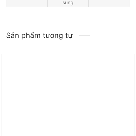
sung
Sản phẩm tương tự
Trả góp 0%
Trả góp 0%
Áo Nike ESC Men’s
Giày Nike Court Legacy