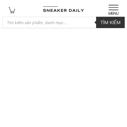
Tìm
TÌM KIẾM
kiếm
sản
phẩm