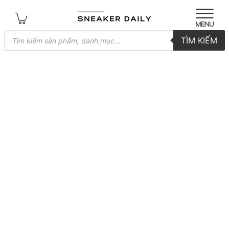
Tìm
TÌM KIẾM
kiếm
sản
phẩm