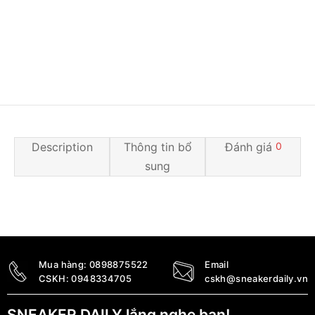
Description
Thông tin bổ
Đánh giá
0
sung
Mua hàng:
0898875522
Email
CSKH:
0948334705
cskh@sneakerdaily.vn
SNEAKER DAILY lắng nghe bạn!