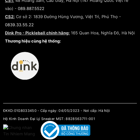
CS1:
48 Hoàng Sâm, Cầu Giấy, Hà Nội (147 Hoàng Quốc Việt rẽ
Chính sách bảo hành
Hợp tác NCC
vào) -
089.887.5522
Chính sách thanh toán
Chính sách đại lý
CS2:
Cơ sở 2: 1839 Đường Hùng Vương, Việt Trì, Phú Thọ -
Điều khoản dịch vụ
0839.33.55.22
Chính sách bảo mật
Dink Pro - Pickleball chính hãng:
165 Quan Hoa, Nghĩa Đô, Hà Nội
Kiểm tra tình trạng đơn hàng
Thương hiệu cùng hệ thống:
ĐKKD:01G8033450 - Cấp ngày: 04/05/2023 - Nơi cấp: Hà Nội
Hộ Kinh Doanh Đại Lý Sneaker MST: 8828563711-001