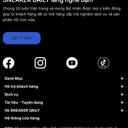
Chúng tôi luôn trân trọng và mong đợi nhận được mọi ý kiến đóng
góp từ khách hàng để có thể nâng cấp trải nghiệm dịch vụ và sản
phẩm tốt hơn nữa.
Gửi Ý Kiến
Danh Mục
Sneaker
Hỗ trợ khách hàng
Giày Bóng Rổ
FAQs & Help
Dịch vụ
Giày Nike
Về Fundiin
Tạp chí
Tài liệu - Tuyển dụng
Giày Adidas
Hướng dẫn thanh toán trả sau qua Fundiin
Dịch vụ ký gửi
Đăng ký bản quyền
Về SNEAKER DAILY
Giày Peak
Chính sách đổi trả/Hoàn tiền
Tuyển dụng
Câu chuyện về SNEAKER DAILY
Hệ thống cửa hàng:
Lego
Chính sách giao hàng/Kiểm hàng
Đăng ký Cộng Tác Viên Bán Hàng
Cam kết mua sắm