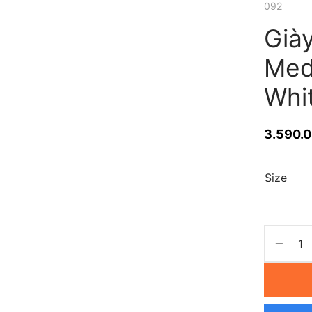
092
Giày
Med
Whi
3.590.
Size