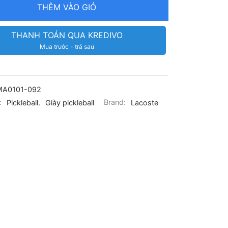
THÊM VÀO GIỎ
THANH TOÁN QUA KREDIVO
Mua trước - trả sau
MA0101-092
:
Pickleball
,
Giày pickleball
Brand:
Lacoste