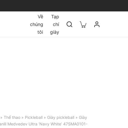
Về
Tạp
chúng
chí
tôi
giày
»
Thể thao
»
Pickleball
»
Giày pickleball
» Giày
anlil Medvedev Ultra ‘Navy White’ 47SMA0101-