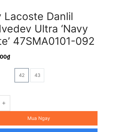
 Lacoste Danlil
vedev Ultra ‘Navy
te’ 47SMA0101-092
000
₫
42
43
Mua Ngay