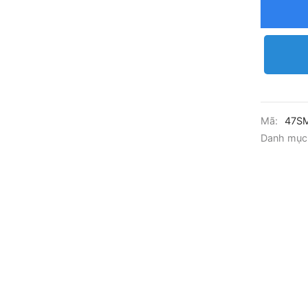
Mã:
47S
Danh mục