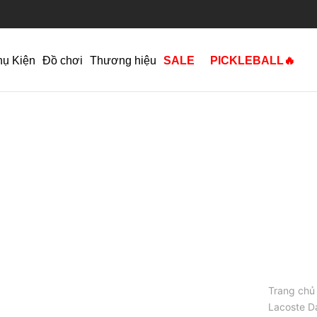
hụ Kiện
Đồ chơi
Thương hiệu
SALE
PICKLEBALL🔥
Trang chủ
Lacoste D