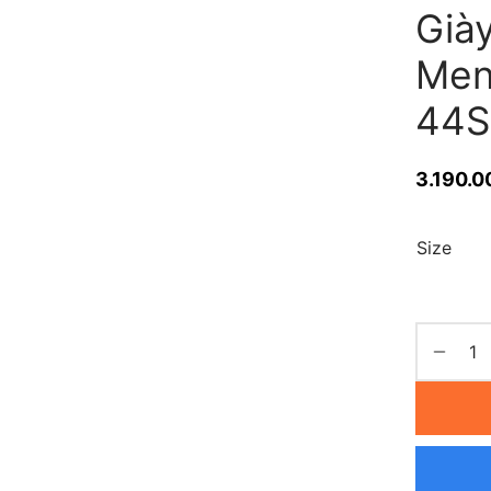
Già
Men’
44S
3.190.0
Size