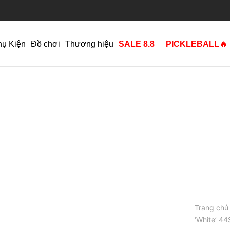
hụ Kiện
Đồ chơi
Thương hiệu
SALE 8.8
PICKLEBALL🔥
Trang chủ
‘White’ 4