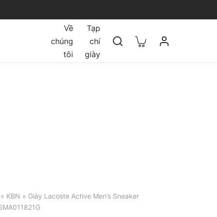
Về
Tạp
chúng
chí
tôi
giày
»
KBN
» Giày Lacoste Active Men’s Sneaker
4SMA011821G