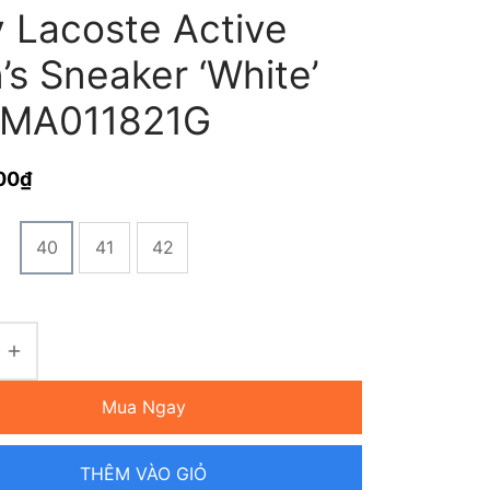
y Lacoste Active
s Sneaker ‘White’
MA011821G
00
₫
40
41
42
Mua Ngay
THÊM VÀO GIỎ