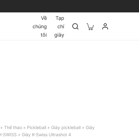
Về
Tạp
chúng
chí
tôi
giày
»
Thể thao
»
Pickleball
»
Giày pickleball
»
Giày
 K-SWISS
» Giày K-Swiss Ultrashot 4