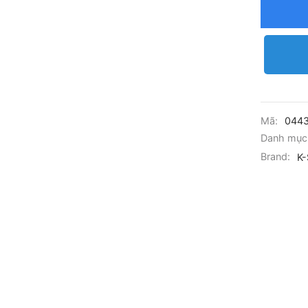
Mã:
044
Danh mục
Brand:
K