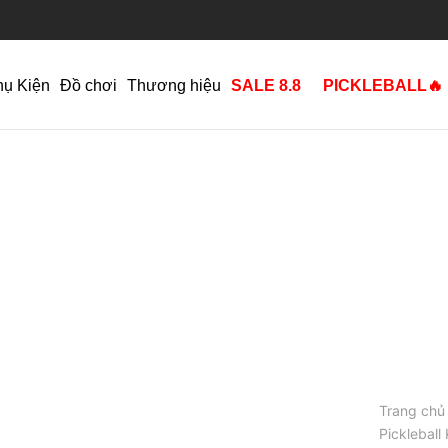
hụ Kiện
Đồ chơi
Thương hiệu
SALE 8.8
PICKLEBALL🔥
Trang chủ
Pickleball