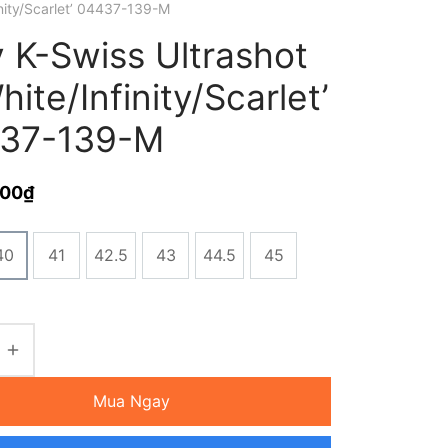
inity/Scarlet’ 04437-139-M
 K-Swiss Ultrashot
hite/Infinity/Scarlet’
37-139-M
000
₫
40
41
42.5
43
44.5
45
Mua Ngay