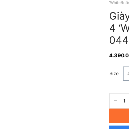
‘White/Inf
Giày
4 ‘W
044
4.390.
Size