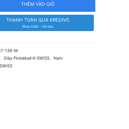
THÊM VÀO GIỎ
THANH TOÁN QUA KREDIVO
Mua trước - trả sau
37-139-M
:
Giày Pickleball K-SWISS
,
Nam
-SWISS