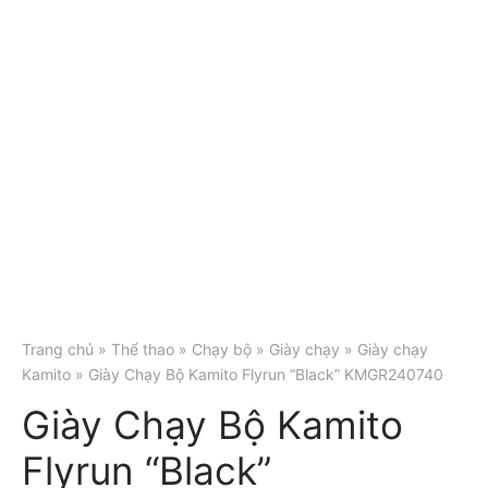
Trang chủ
»
Thể thao
»
Chạy bộ
»
Giày chạy
»
Giày chạy
Kamito
» Giày Chạy Bộ Kamito Flyrun “Black” KMGR240740
Giày Chạy Bộ Kamito
Flyrun “Black”