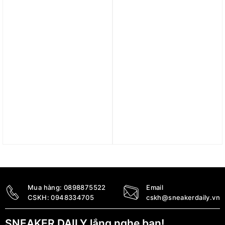
Túi Pickleball Kamito
Vợt Pickleball Kamito
Elite Tour Bag V1 ‘White’
Alpha-X 16mm
KMTUI250253
KMVPK260922
5.200.000
₫
1.800.000
₫
3.800.000
₫
Mua hàng:
0898875522
Email
CSKH:
0948334705
cskh@sneakerdaily.vn
SNEAKER DAILY lắng nghe bạn!