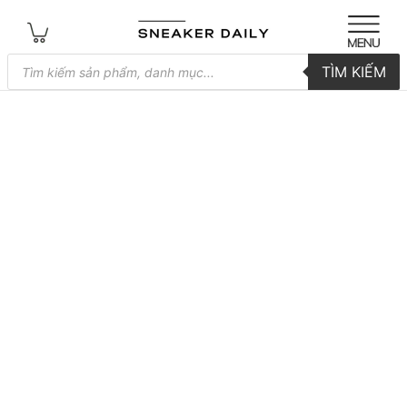
Tìm
TÌM KIẾM
kiếm
sản
phẩm