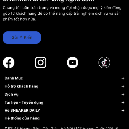
Chúng tôi luôn trân trọng và mong đợi nhận được mọi ý kiến đóng
góp từ khách hàng để có thể nâng cấp trải nghiệm dịch vụ và sản
phẩm tốt hơn nữa.
Gửi Ý Kiến
Danh Mục
Sneaker
Hỗ trợ khách hàng
Giày Bóng Rổ
FAQs & Help
Dịch vụ
Giày Nike
Về Fundiin
Tạp chí
Tài liệu - Tuyển dụng
Giày Adidas
Hướng dẫn thanh toán trả sau qua Fundiin
Dịch vụ ký gửi
Đăng ký bản quyền
Về SNEAKER DAILY
Giày Peak
Chính sách đổi trả/Hoàn tiền
Tuyển dụng
Câu chuyện về SNEAKER DAILY
Hệ thống cửa hàng:
Lego
Chính sách giao hàng/Kiểm hàng
Đăng ký Cộng Tác Viên Bán Hàng
Cam kết mua sắm
CS1:
48 Hoàng Sâm, Cầu Giấy, Hà Nội (147 Hoàng Quốc Việt rẽ