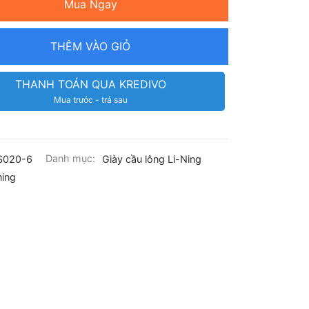
Mua Ngay
THÊM VÀO GIỎ
THANH TOÁN QUA KREDIVO
Mua trước - trả sau
S020-6
Danh mục:
Giày cầu lông Li-Ning
ning