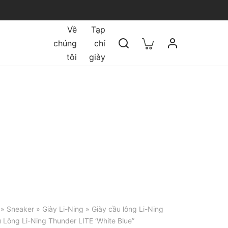
Về
Tạp
chúng
chí
tôi
giày
»
Sneaker
»
Giày Li-Ning
»
Giày cầu lông Li-Ning
 Lông Li-Ning Thunder LITE ‘White Blue”