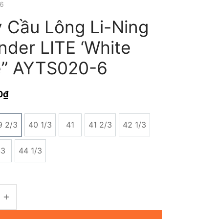
6
y Cầu Lông Li-Ning
nder LITE ‘White
e” AYTS020-6
0
₫
9 2/3
40 1/3
41
41 2/3
42 1/3
43
44 1/3