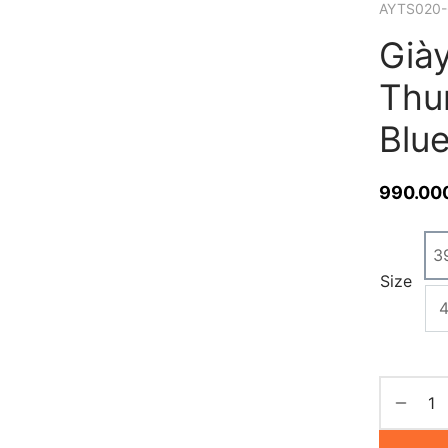
AYTS020-
Già
Thu
Blu
990.00
3
Size