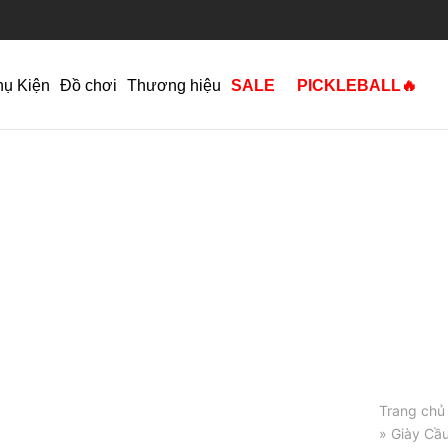
hụ Kiện
Đồ chơi
Thương hiệu
SALE
PICKLEBALL🔥
Trang chủ
» Giày Cầu