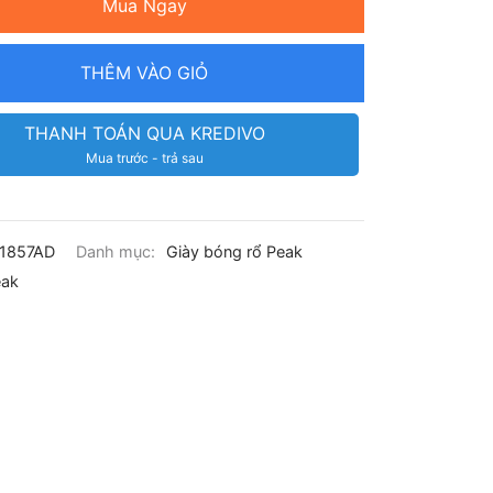
Mua Ngay
THÊM VÀO GIỎ
THANH TOÁN QUA KREDIVO
Mua trước - trả sau
1857AD
Danh mục:
Giày bóng rổ Peak
eak