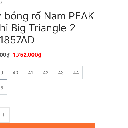
D
y bóng rổ Nam PEAK
hi Big Triangle 2
1857AD
000
₫
1.752.000
₫
39
40
41
42
43
44
45