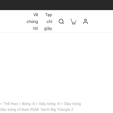
Về
Tạp
chúng
chí
tôi
giày
»
Thể thao
»
Bóng rổ
»
Giày bóng rổ
»
Giày bóng
Giày bóng rổ Nam PEAK Taichi Big Triangle 2