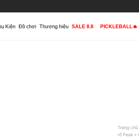
hụ Kiện
Đồ chơi
Thương hiệu
SALE 8.8
PICKLEBALL🔥
Trang chủ
rổ Peak
» 