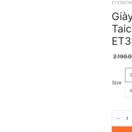
ET31857A
Già
Taic
ET3
2.190.
Size