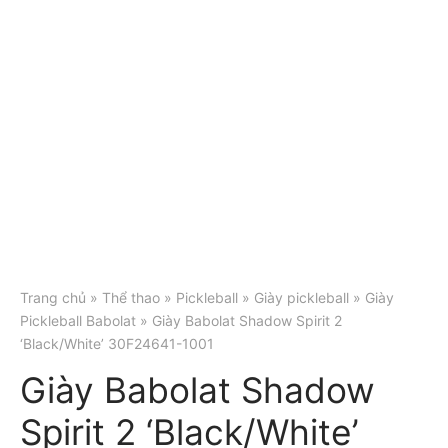
Trang chủ
»
Thể thao
»
Pickleball
»
Giày pickleball
»
Giày
Pickleball Babolat
» Giày Babolat Shadow Spirit 2
‘Black/White’ 30F24641-1001
Giày Babolat Shadow
Spirit 2 ‘Black/White’