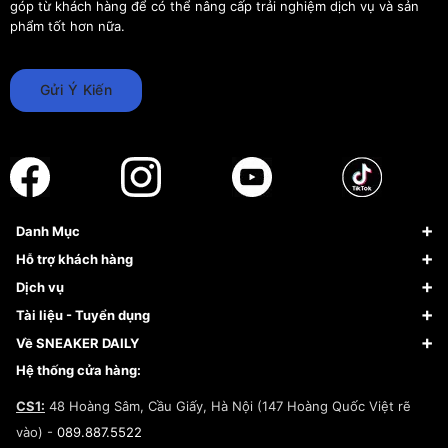
góp từ khách hàng để có thể nâng cấp trải nghiệm dịch vụ và sản
phẩm tốt hơn nữa.
Gửi Ý Kiến
Danh Mục
Sneaker
Hỗ trợ khách hàng
Giày Bóng Rổ
FAQs & Help
Dịch vụ
Giày Nike
Về Fundiin
Tạp chí
Tài liệu - Tuyển dụng
Giày Adidas
Hướng dẫn thanh toán trả sau qua Fundiin
Dịch vụ ký gửi
Đăng ký bản quyền
Về SNEAKER DAILY
Giày Peak
Chính sách đổi trả/Hoàn tiền
Tuyển dụng
Câu chuyện về SNEAKER DAILY
Hệ thống cửa hàng:
Lego
Chính sách giao hàng/Kiểm hàng
Đăng ký Cộng Tác Viên Bán Hàng
Cam kết mua sắm
CS1:
48 Hoàng Sâm, Cầu Giấy, Hà Nội (147 Hoàng Quốc Việt rẽ
Chính sách bảo hành
Hợp tác NCC
vào) -
089.887.5522
Chính sách thanh toán
Chính sách đại lý