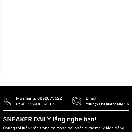
Giày Cầu Lông/
Pickleball Babolat
Shadow Tour 5 ‘Pink’
31S24472-5060
3.379.000
₫
2.499.000
₫
Mua hàng:
0898875522
Email
CSKH:
0948334705
cskh@sneakerdaily.vn
SNEAKER DAILY lắng nghe bạn!
Chúng tôi luôn trân trọng và mong đợi nhận được mọi ý kiến đóng