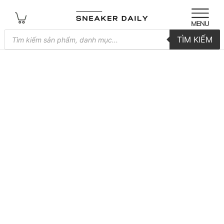
Tìm
TÌM KIẾM
kiếm
sản
phẩm