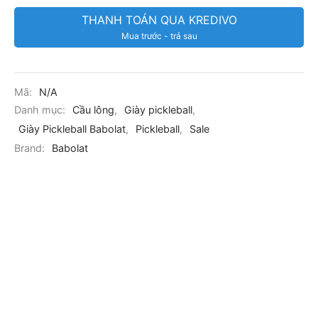
THANH TOÁN QUA KREDIVO
Mua trước - trả sau
Mã:
N/A
Danh mục:
Cầu lông
,
Giày pickleball
,
Giày Pickleball Babolat
,
Pickleball
,
Sale
Brand:
Babolat