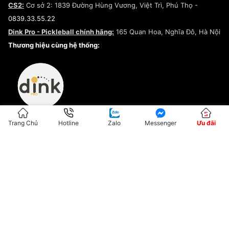
CS2:
Cơ sở 2: 1839 Đường Hùng Vương, Việt Trì, Phú Thọ -
Điều khoản dịch vụ
0839.33.55.22
Chính sách bảo mật
Dink Pro - Pickleball chính hãng:
165 Quan Hoa, Nghĩa Đô, Hà Nội
Kiểm tra tình trạng đơn hàng
Thương hiệu cùng hệ thống:
Trang Chủ
Hotline
Zalo
Messenger
Ưu đãi
ĐKKD:01G8033450 - Cấp ngày: 04/05/2023 - Nơi cấp: Hà Nội
Hộ Kinh Doanh Đại Lý Sneaker MST: 8828563711-001