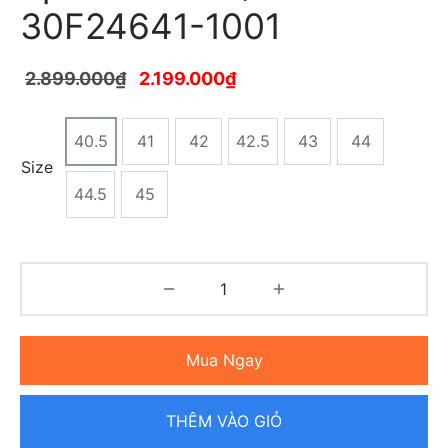
30F24641-1001
2.899.000
₫
2.199.000
₫
40.5
41
42
42.5
43
44
Size
44.5
45
Mua Ngay
THÊM VÀO GIỎ