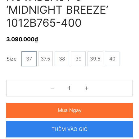
‘MIDNIGHT BREEZE’
1012B765-400
3.090.000
₫
Size
37
37.5
38
39
39.5
40
Mua Ngay
THÊM VÀO GIỎ