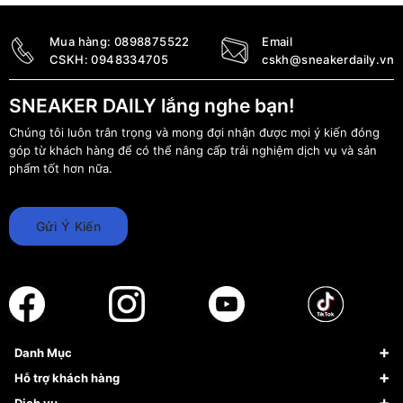
Mua hàng:
0898875522
Email
CSKH:
0948334705
cskh@sneakerdaily.vn
SNEAKER DAILY lắng nghe bạn!
Chúng tôi luôn trân trọng và mong đợi nhận được mọi ý kiến đóng
góp từ khách hàng để có thể nâng cấp trải nghiệm dịch vụ và sản
phẩm tốt hơn nữa.
Gửi Ý Kiến
Danh Mục
Sneaker
Hỗ trợ khách hàng
Giày Bóng Rổ
FAQs & Help