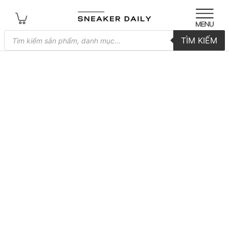
Tìm
TÌM KIẾM
kiếm
sản
phẩm