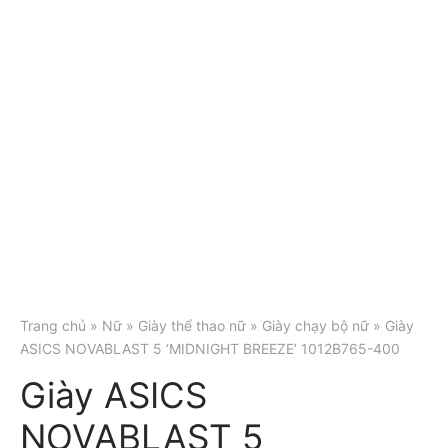
Trang chủ
»
Nữ
»
Giày thể thao nữ
»
Giày chạy bộ nữ
» Giày
ASICS NOVABLAST 5 ‘MIDNIGHT BREEZE’ 1012B765-400
Giày ASICS
NOVABLAST 5