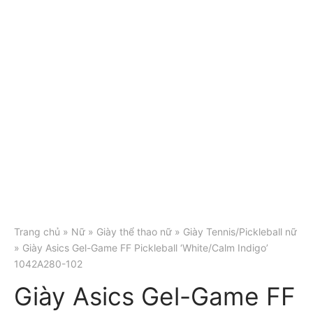
Trang chủ
»
Nữ
»
Giày thể thao nữ
»
Giày Tennis/Pickleball nữ
» Giày Asics Gel-Game FF Pickleball ‘White/Calm Indigo’
1042A280-102
Giày Asics Gel-Game FF