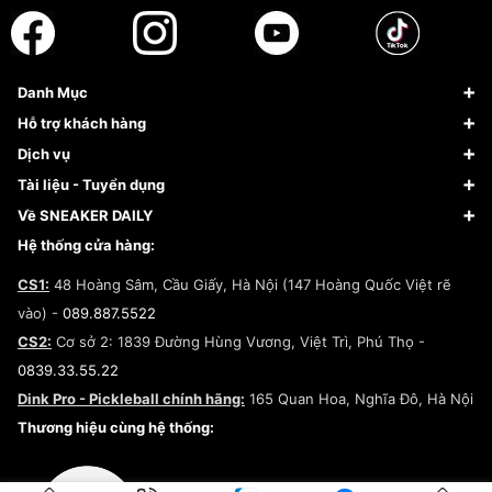
Danh Mục
Sneaker
Hỗ trợ khách hàng
Giày Bóng Rổ
FAQs & Help
Dịch vụ
Giày Nike
Về Fundiin
Tạp chí
Tài liệu - Tuyển dụng
Giày Adidas
Hướng dẫn thanh toán trả sau qua Fundiin
Dịch vụ ký gửi
Đăng ký bản quyền
Về SNEAKER DAILY
Giày Peak
Chính sách đổi trả/Hoàn tiền
Tuyển dụng
Câu chuyện về SNEAKER DAILY
Hệ thống cửa hàng:
Lego
Chính sách giao hàng/Kiểm hàng
Đăng ký Cộng Tác Viên Bán Hàng
Cam kết mua sắm
CS1:
48 Hoàng Sâm, Cầu Giấy, Hà Nội (147 Hoàng Quốc Việt rẽ
Chính sách bảo hành
Hợp tác NCC
vào) -
089.887.5522
Chính sách thanh toán
Chính sách đại lý
CS2:
Cơ sở 2: 1839 Đường Hùng Vương, Việt Trì, Phú Thọ -
Điều khoản dịch vụ
0839.33.55.22
Chính sách bảo mật
Dink Pro - Pickleball chính hãng:
165 Quan Hoa, Nghĩa Đô, Hà Nội
Kiểm tra tình trạng đơn hàng
Thương hiệu cùng hệ thống: