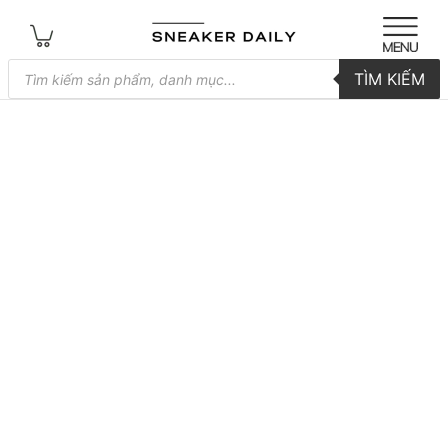
Tìm
TÌM KIẾM
kiếm
sản
phẩm