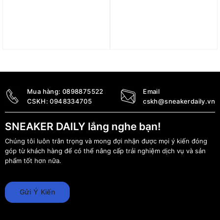
Giày On The Roger
Giày Tennis/Pickleball
Clubhouse Pro Youth
Nike GP Challenge Pro
‘White’ 3YE10010852
PRM ‘Pearl Pink’ II7102-
601
3.390.000
₫
3.490.000
₫
3.090.000
₫
Mua hàng:
0898875522
Email
CSKH:
0948334705
cskh@sneakerdaily.vn
SNEAKER DAILY lắng nghe bạn!
Chúng tôi luôn trân trọng và mong đợi nhận được mọi ý kiến đóng
góp từ khách hàng để có thể nâng cấp trải nghiệm dịch vụ và sản
phẩm tốt hơn nữa.
Gửi Ý Kiến