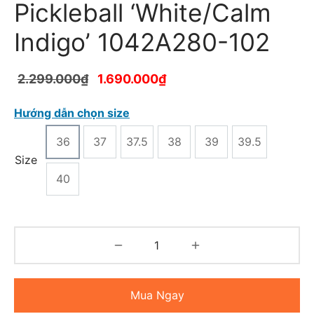
Pickleball ‘White/Calm
Indigo’ 1042A280-102
2.299.000
₫
1.690.000
₫
Hướng dẫn chọn size
36
37
37.5
38
39
39.5
Size
40
Mua Ngay