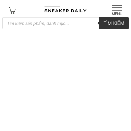
Tìm
TÌM KIẾM
kiếm
sản
phẩm