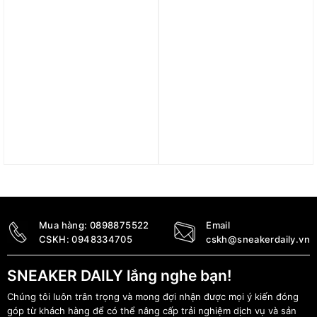
Trả góp 0%
Giày ASICS Gel-DS
Giày Asics Court MZ
Trainer 14 ‘White Pure
Cream Black Gum
Silver’ 1203A607-100
1203A127-750
3.490.000
₫
3.290.000
₫
Mua hàng:
0898875522
Email
CSKH:
0948334705
cskh@sneakerdaily.vn
SNEAKER DAILY lắng nghe bạn!
Chúng tôi luôn trân trọng và mong đợi nhận được mọi ý kiến đóng
góp từ khách hàng để có thể nâng cấp trải nghiệm dịch vụ và sản