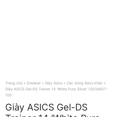
Trang chủ
»
Sneaker
»
Giày Asics
»
Các dòng Asics khác
»
Giày ASICS Gel-DS Trainer 14 ‘White Pure Silver’ 1203A607-
100
Giày ASICS Gel-DS