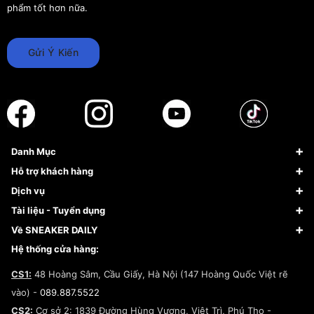
phẩm tốt hơn nữa.
Gửi Ý Kiến
Danh Mục
Sneaker
Hỗ trợ khách hàng
Giày Bóng Rổ
FAQs & Help
Dịch vụ
Giày Nike
Về Fundiin
Tạp chí
Tài liệu - Tuyển dụng
Giày Adidas
Hướng dẫn thanh toán trả sau qua Fundiin
Dịch vụ ký gửi
Đăng ký bản quyền
Về SNEAKER DAILY
Giày Peak
Chính sách đổi trả/Hoàn tiền
Tuyển dụng
Câu chuyện về SNEAKER DAILY
Hệ thống cửa hàng:
Lego
Chính sách giao hàng/Kiểm hàng
Đăng ký Cộng Tác Viên Bán Hàng
Cam kết mua sắm
CS1:
48 Hoàng Sâm, Cầu Giấy, Hà Nội (147 Hoàng Quốc Việt rẽ
Chính sách bảo hành
Hợp tác NCC
vào) -
089.887.5522
Chính sách thanh toán
Chính sách đại lý
CS2:
Cơ sở 2: 1839 Đường Hùng Vương, Việt Trì, Phú Thọ -