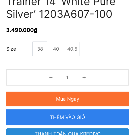
Trainer 14 ‘White Pure
Silver’ 1203A607-100
3.490.000
₫
Size
38
40
40.5
Mua Ngay
THÊM VÀO GIỎ
THANH TOÁN QUA KREDIVO