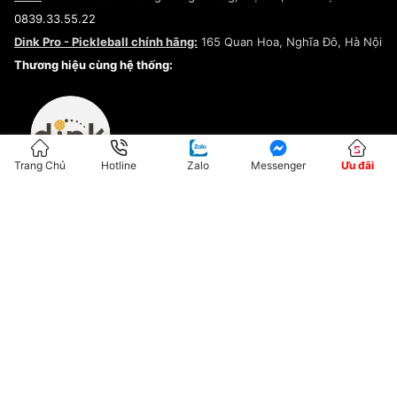
Điều khoản dịch vụ
0839.33.55.22
Chính sách bảo mật
Dink Pro - Pickleball chính hãng:
165 Quan Hoa, Nghĩa Đô, Hà Nội
Kiểm tra tình trạng đơn hàng
Thương hiệu cùng hệ thống:
Trang Chủ
Hotline
Zalo
Messenger
Ưu đãi
ĐKKD:01G8033450 - Cấp ngày: 04/05/2023 - Nơi cấp: Hà Nội
Hộ Kinh Doanh Đại Lý Sneaker MST: 8828563711-001