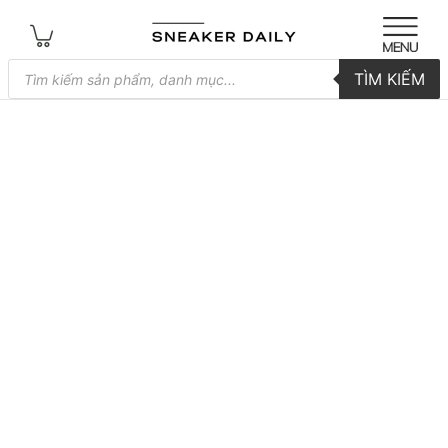
Tìm
TÌM KIẾM
kiếm
sản
phẩm