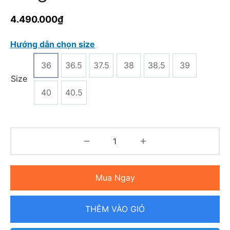
4.490.000
₫
Hướng dẫn chọn size
36
36.5
37.5
38
38.5
39
Size
40
40.5
Mua Ngay
THÊM VÀO GIỎ