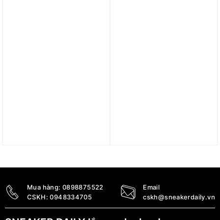
5.690.000
₫
5.390.000
₫
3.890.000
₫
Trả góp 0%
Trả góp 0%
Giày Nike Air Max Viva
Giày Nike Air Max Plus
‘Summit White’ (WMNS)
Premium Triple White
DB5269-100
DM2362-102
4.890.000
₫
4.890.000
₫
Mua hàng:
0898875522
Email
CSKH:
0948334705
cskh@sneakerdaily.vn