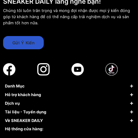
SNEAKER DAILY lắng nghe bạn!
Chúng tôi luôn trân trọng và mong đợi nhận được mọi ý kiến đóng
góp từ khách hàng để có thể nâng cấp trải nghiệm dịch vụ và sản
phẩm tốt hơn nữa.
Gửi Ý Kiến
Danh Mục
Sneaker
Hỗ trợ khách hàng
Giày Bóng Rổ
FAQs & Help
Dịch vụ
Giày Nike
Về Fundiin
Tạp chí
Tài liệu - Tuyển dụng
Giày Adidas
Hướng dẫn thanh toán trả sau qua Fundiin
Dịch vụ ký gửi
Đăng ký bản quyền
Về SNEAKER DAILY
Giày Peak
Chính sách đổi trả/Hoàn tiền
Tuyển dụng
Câu chuyện về SNEAKER DAILY
Hệ thống cửa hàng:
Lego
Chính sách giao hàng/Kiểm hàng
Đăng ký Cộng Tác Viên Bán Hàng
Cam kết mua sắm