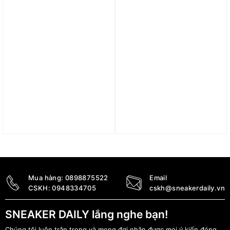
Trả góp 0%
Trả góp 0%
Giày adidas AlphaBoost
Giày adidas Turf Messi
V1 ‘Victory Blue Solar
F50 League ‘Gold
Red’ HQ7089
Metallic’ IG9282
1.790.000
₫
1.890.000
₫
Mua hàng:
0898875522
Email
CSKH:
0948334705
cskh@sneakerdaily.vn
SNEAKER DAILY lắng nghe bạn!
Chúng tôi luôn trân trọng và mong đợi nhận được mọi ý kiến đóng