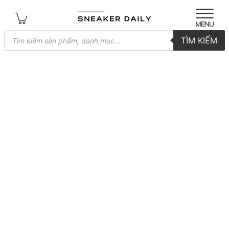
Tìm
TÌM KIẾM
kiếm
sản
phẩm