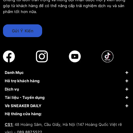
góp từ khách hàng để có thể nâng cấp trải nghiệm dịch vụ và sản
phẩm tốt hơn nữa.
Gửi Ý Kiến
Danh Mục
Sneaker
Hỗ trợ khách hàng
Giày Bóng Rổ
FAQs & Help
Dịch vụ
Giày Nike
Về Fundiin
Tạp chí
Tài liệu - Tuyển dụng
Giày Adidas
Hướng dẫn thanh toán trả sau qua Fundiin
Dịch vụ ký gửi
Đăng ký bản quyền
Về SNEAKER DAILY
Giày Peak
Chính sách đổi trả/Hoàn tiền
Tuyển dụng
Câu chuyện về SNEAKER DAILY
Hệ thống cửa hàng:
Lego
Chính sách giao hàng/Kiểm hàng
Đăng ký Cộng Tác Viên Bán Hàng
Cam kết mua sắm
CS1:
48 Hoàng Sâm, Cầu Giấy, Hà Nội (147 Hoàng Quốc Việt rẽ
Chính sách bảo hành
Hợp tác NCC
vào) -
089.887.5522