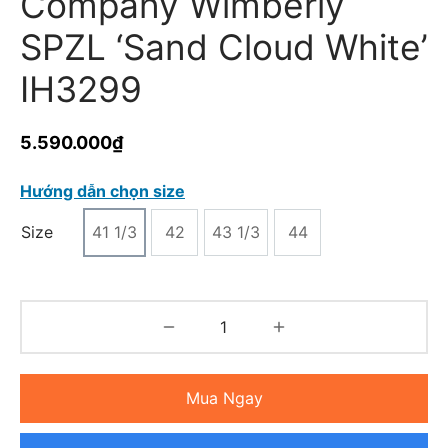
Company Wimberly
SPZL ‘Sand Cloud White’
IH3299
5.590.000
₫
Hướng dẫn chọn size
Size
41 1/3
42
43 1/3
44
Mua Ngay