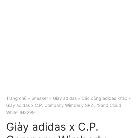
Trang chủ
»
Sneaker
»
Giày adidas
»
Các dòng adidas khác
»
Giày adidas x C.P. Company Wimberly SPZL ‘Sand Cloud
White’ IH3299
Giày adidas x C.P.