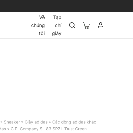
Về
Tạp
chúng
chí
tôi
giày
»
Sneaker
»
Giày adidas
»
Các dòng adidas khác
idas x C.P. Company SL 83 SPZL ‘Dust Green