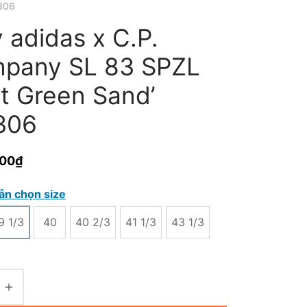
306
 adidas x C.P.
pany SL 83 SPZL
st Green Sand’
306
000
₫
ẫn chọn size
9 1/3
40
40 2/3
41 1/3
43 1/3