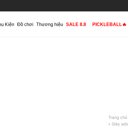
hụ Kiện
Đồ chơi
Thương hiệu
SALE 8.8
PICKLEBALL🔥
Trang chủ
» Giày ad