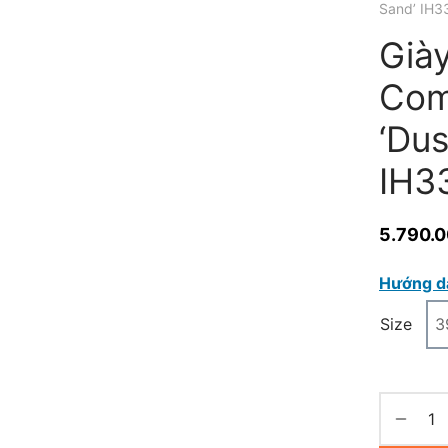
Sand’ IH3
Giày
Com
‘Du
IH3
5.790.
Hướng d
Size
3