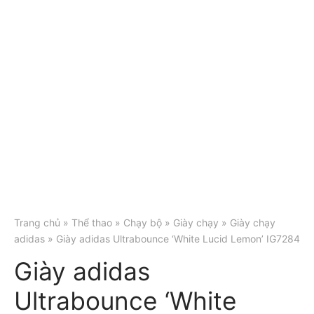
Trang chủ
»
Thể thao
»
Chạy bộ
»
Giày chạy
»
Giày chạy
adidas
» Giày adidas Ultrabounce ‘White Lucid Lemon’ IG7284
Giày adidas
Ultrabounce ‘White