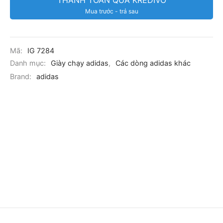
THANH TOÁN QUA KREDIVO
Mua trước - trả sau
Mã:
IG 7284
Danh mục:
Giày chạy adidas
,
Các dòng adidas khác
Brand:
adidas