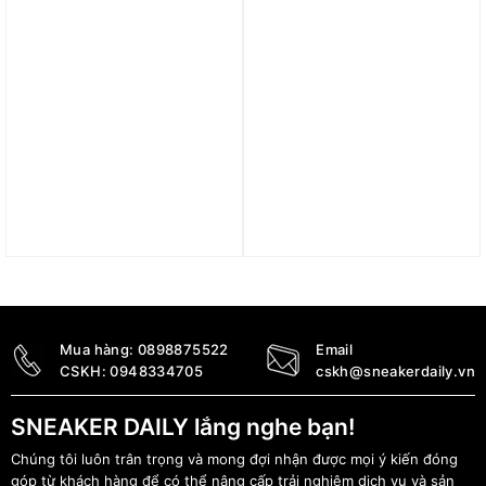
Trả góp 0%
Trả góp 0%
Giày adidas Pureboost 5
Giày adidas Supernova
CLIMACOOL ‘Core Black’
Comfortglide ‘Silver
JS5061
Pebble’ IH0897
3.590.000
₫
2.890.000
₫
Mua hàng:
0898875522
Email
CSKH:
0948334705
cskh@sneakerdaily.vn
SNEAKER DAILY lắng nghe bạn!
Chúng tôi luôn trân trọng và mong đợi nhận được mọi ý kiến đóng
góp từ khách hàng để có thể nâng cấp trải nghiệm dịch vụ và sản