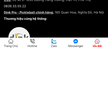
Điều khoản dịch vụ
0839.33.55.22
Chính sách bảo mật
Dink Pro - Pickleball chính hãng:
165 Quan Hoa, Nghĩa Đô, Hà Nội
Kiểm tra tình trạng đơn hàng
Thương hiệu cùng hệ thống:
Trang Chủ
Hotline
Zalo
Messenger
Ưu đãi
ĐKKD:01G8033450 - Cấp ngày: 04/05/2023 - Nơi cấp: Hà Nội
Hộ Kinh Doanh Đại Lý Sneaker MST: 8828563711-001