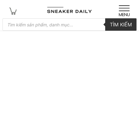
Tìm
TÌM KIẾM
kiếm
sản
phẩm