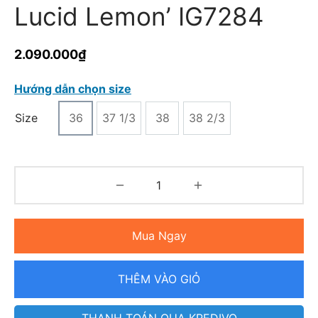
Lucid Lemon’ IG7284
2.090.000
₫
Hướng dẫn chọn size
Size
36
37 1/3
38
38 2/3
Mua Ngay
THÊM VÀO GIỎ