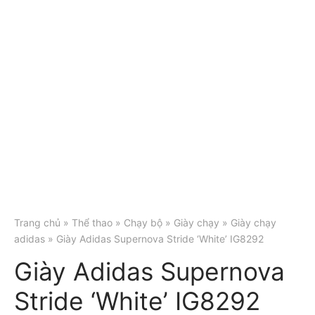
Trang chủ
»
Thể thao
»
Chạy bộ
»
Giày chạy
»
Giày chạy
adidas
» Giày Adidas Supernova Stride ‘White’ IG8292
Giày Adidas Supernova
Stride ‘White’ IG8292