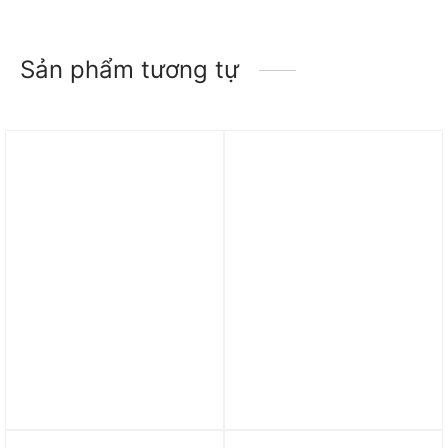
Sản phẩm tương tự
Trả góp 0%
Trả góp 0%
Giày Adidas Run 60s 2.0
Giày adidas Ultraboost
‘Crew Navy’ FZ0962
5X ‘White Almost Yellow’
IH0685
1.875.000
₫