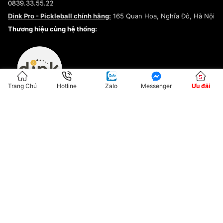
0839.33.55.22
Chính sách bảo mật
Dink Pro - Pickleball chính hãng:
165 Quan Hoa, Nghĩa Đô, Hà Nội
Kiểm tra tình trạng đơn hàng
Thương hiệu cùng hệ thống:
Trang Chủ
Hotline
Zalo
Messenger
Ưu đãi
ĐKKD:01G8033450 - Cấp ngày: 04/05/2023 - Nơi cấp: Hà Nội
Hộ Kinh Doanh Đại Lý Sneaker MST: 8828563711-001