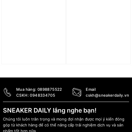
Giày adidas Supernova
Giày Adidas Duramo SL2
Rise 2 ‘Core Black’
‘Core Black Cloud White’
IH2504
IH8225
3.790.000
₫
1.690.000
₫
Mua hàng:
0898875522
Email
CSKH:
0948334705
cskh@sneakerdaily.vn
SNEAKER DAILY lắng nghe bạn!
Chúng tôi luôn trân trọng và mong đợi nhận được mọi ý kiến đóng
góp từ khách hàng để có thể nâng cấp trải nghiệm dịch vụ và sản
phẩm tốt hơn nữa.