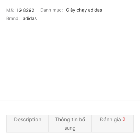
Mã:
IG 8292
Danh mục:
Giày chạy adidas
Brand:
adidas
Description
Thông tin bổ
Đánh giá
0
sung