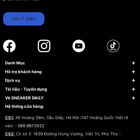
Gửi Ý Kiến
Danh Mục
Sneaker
Hỗ trợ khách hàng
Giày Bóng Rổ
FAQs & Help
Dịch vụ
Giày Nike
Về Fundiin
Tạp chí
Tài liệu - Tuyển dụng
Giày Adidas
Hướng dẫn thanh toán trả sau qua Fundiin
Dịch vụ ký gửi
Đăng ký bản quyền
Về SNEAKER DAILY
Giày Peak
Chính sách đổi trả/Hoàn tiền
Tuyển dụng
Câu chuyện về SNEAKER DAILY
Hệ thống cửa hàng:
Lego
Chính sách giao hàng/Kiểm hàng
Đăng ký Cộng Tác Viên Bán Hàng
Cam kết mua sắm
CS1:
48 Hoàng Sâm, Cầu Giấy, Hà Nội (147 Hoàng Quốc Việt rẽ
Chính sách bảo hành
Hợp tác NCC
vào) -
089.887.5522
Chính sách thanh toán
Chính sách đại lý
CS2:
Cơ sở 2: 1839 Đường Hùng Vương, Việt Trì, Phú Thọ -
Điều khoản dịch vụ