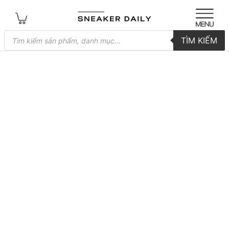
Tìm
TÌM KIẾM
kiếm
sản
phẩm