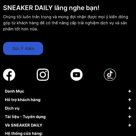
SNEAKER DAILY lắng nghe bạn!
Chúng tôi luôn trân trọng và mong đợi nhận được mọi ý kiến đóng
góp từ khách hàng để có thể nâng cấp trải nghiệm dịch vụ và sản
phẩm tốt hơn nữa.
Gửi Ý Kiến
Danh Mục
Sneaker
Hỗ trợ khách hàng
Giày Bóng Rổ
FAQs & Help
Dịch vụ
Giày Nike
Về Fundiin
Tạp chí
Tài liệu - Tuyển dụng
Giày Adidas
Hướng dẫn thanh toán trả sau qua Fundiin
Dịch vụ ký gửi
Đăng ký bản quyền
Về SNEAKER DAILY
Giày Peak
Chính sách đổi trả/Hoàn tiền
Tuyển dụng
Câu chuyện về SNEAKER DAILY
Hệ thống cửa hàng: