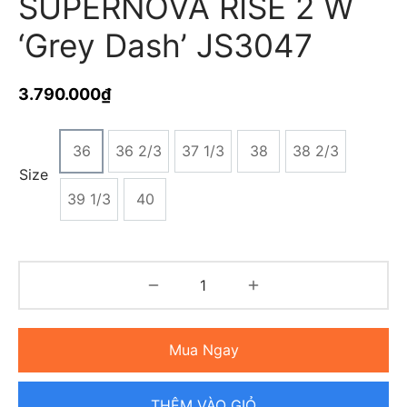
SUPERNOVA RISE 2 W
‘Grey Dash’ JS3047
3.790.000
₫
36
36 2/3
37 1/3
38
38 2/3
Size
39 1/3
40
Mua Ngay
THÊM VÀO GIỎ