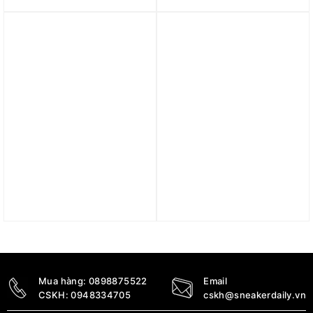
Solution 2.0 ‘Halo Mint
Pulse ‘Black’ GX2982
Magic Grey Met’ JQ2485
2.490.000
₫
3.790.000
₫
Giày adidas Galaxy 7
Giày Adidas Adizero EVO
Running ‘Core Black’
SL ‘Cloud White’ JS4454
JH7860
3.990.000
₫
2.790.000
₫
Mua hàng:
0898875522
Email
CSKH:
0948334705
cskh@sneakerdaily.vn