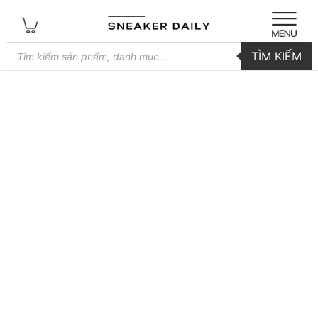
Tìm
TÌM KIẾM
kiếm
sản
phẩm