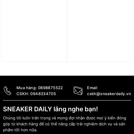
Giày adidas Disney x
Giày adidas originals
Stan Smith ‘Tinkerbell’
Stan Smith ‘Cloud White
(WMNS) FZ2714
Gold’ F36575
1.300.000
₫
2.590.000
₫
Mua hàng:
0898875522
Email
CSKH:
0948334705
cskh@sneakerdaily.vn
SNEAKER DAILY lắng nghe bạn!
Chúng tôi luôn trân trọng và mong đợi nhận được mọi ý kiến đóng
góp từ khách hàng để có thể nâng cấp trải nghiệm dịch vụ và sản
phẩm tốt hơn nữa.