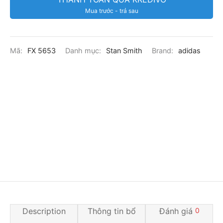
Mua trước - trả sau
Mã:
FX 5653
Danh mục:
Stan Smith
Brand:
adidas
Description
Thông tin bổ
Đánh giá
0