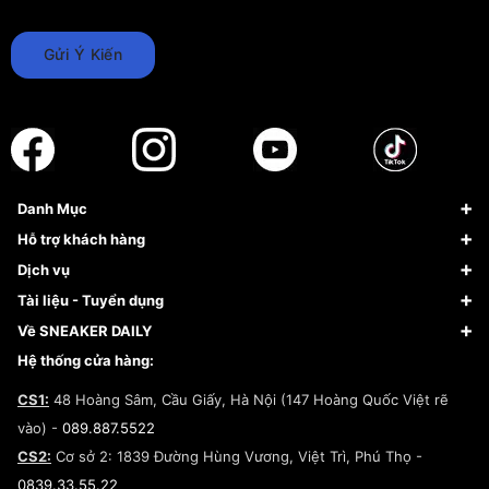
Gửi Ý Kiến
Danh Mục
Sneaker
Hỗ trợ khách hàng
Giày Bóng Rổ
FAQs & Help
Dịch vụ
Giày Nike
Về Fundiin
Tạp chí
Tài liệu - Tuyển dụng
Giày Adidas
Hướng dẫn thanh toán trả sau qua Fundiin
Dịch vụ ký gửi
Đăng ký bản quyền
Về SNEAKER DAILY
Giày Peak
Chính sách đổi trả/Hoàn tiền
Tuyển dụng
Câu chuyện về SNEAKER DAILY
Hệ thống cửa hàng:
Lego
Chính sách giao hàng/Kiểm hàng
Đăng ký Cộng Tác Viên Bán Hàng
Cam kết mua sắm
CS1:
48 Hoàng Sâm, Cầu Giấy, Hà Nội (147 Hoàng Quốc Việt rẽ
Chính sách bảo hành
Hợp tác NCC
vào) -
089.887.5522
Chính sách thanh toán
Chính sách đại lý
CS2:
Cơ sở 2: 1839 Đường Hùng Vương, Việt Trì, Phú Thọ -
Điều khoản dịch vụ
0839.33.55.22