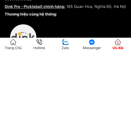
Chính sách bảo mật
Dink Pro - Pickleball chính hãng:
165 Quan Hoa, Nghĩa Đô, Hà Nội
Kiểm tra tình trạng đơn hàng
Thương hiệu cùng hệ thống:
Trang Chủ
Hotline
Zalo
Messenger
Ưu đãi
ĐKKD:01G8033450 - Cấp ngày: 04/05/2023 - Nơi cấp: Hà Nội
Hộ Kinh Doanh Đại Lý Sneaker MST: 8828563711-001