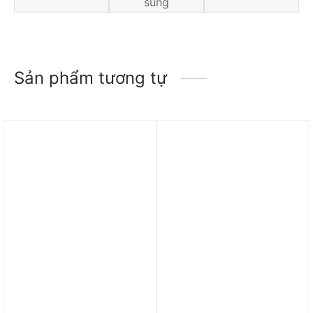
sung
Sản phẩm tương tự
Trả góp 0%
Trả góp 0%
Giày adidas Stan Smith
Giày Adidas Stan Smith