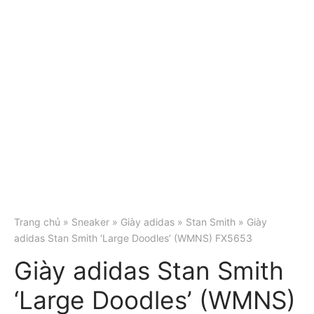
Trang chủ
»
Sneaker
»
Giày adidas
»
Stan Smith
» Giày
adidas Stan Smith ‘Large Doodles’ (WMNS) FX5653
Giày adidas Stan Smith
‘Large Doodles’ (WMNS)