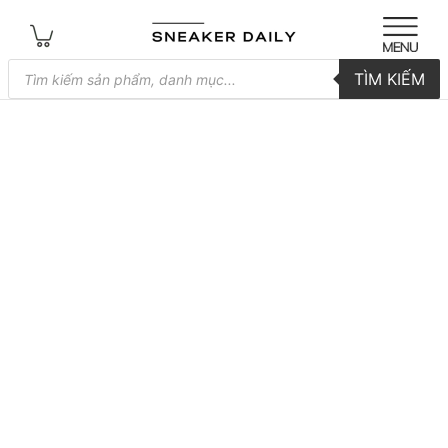
Tìm
TÌM KIẾM
kiếm
sản
phẩm