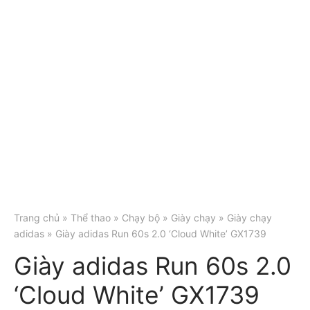
Trang chủ
»
Thể thao
»
Chạy bộ
»
Giày chạy
»
Giày chạy
adidas
» Giày adidas Run 60s 2.0 ‘Cloud White’ GX1739
Giày adidas Run 60s 2.0
‘Cloud White’ GX1739