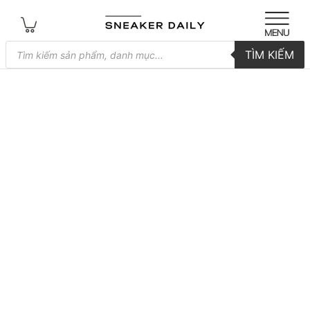
Tìm
TÌM KIẾM
kiếm
sản
phẩm