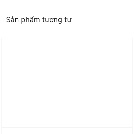
Sản phẩm tương tự
Trả góp 0%
Giày adidas Adizero Sl2
Giày adidas Chạy Bộ
M ‘Cloud White Royal
4dfwd 4 ‘Pink Spark’
Blue’ IF9383
IE0996