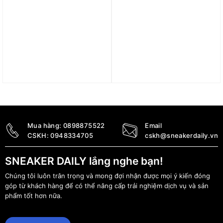
Giày adidas Runfalcon 5
Giày Adidas Lightblaze
‘Carbon Wonder Blue’
‘Core Black’ JH6941
JI0879
2.490.000
₫
1.890.000
₫
Mua hàng:
0898875522
Email
CSKH:
0948334705
cskh@sneakerdaily.vn
SNEAKER DAILY lắng nghe bạn!
Chúng tôi luôn trân trọng và mong đợi nhận được mọi ý kiến đóng
góp từ khách hàng để có thể nâng cấp trải nghiệm dịch vụ và sản
phẩm tốt hơn nữa.