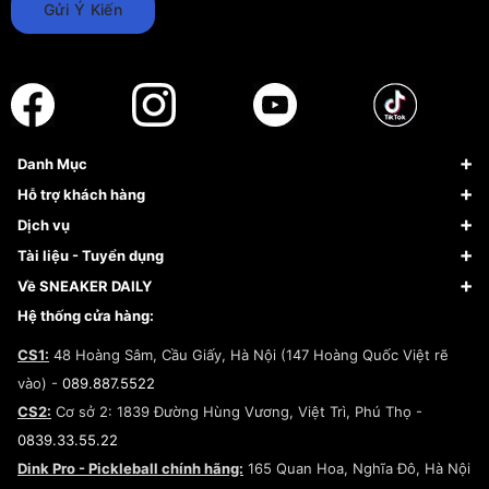
Gửi Ý Kiến
Danh Mục
Sneaker
Hỗ trợ khách hàng
Giày Bóng Rổ
FAQs & Help
Dịch vụ
Giày Nike
Về Fundiin
Tạp chí
Tài liệu - Tuyển dụng
Giày Adidas
Hướng dẫn thanh toán trả sau qua Fundiin
Dịch vụ ký gửi
Đăng ký bản quyền
Về SNEAKER DAILY
Giày Peak
Chính sách đổi trả/Hoàn tiền
Tuyển dụng
Câu chuyện về SNEAKER DAILY
Hệ thống cửa hàng:
Lego
Chính sách giao hàng/Kiểm hàng
Đăng ký Cộng Tác Viên Bán Hàng
Cam kết mua sắm
CS1:
48 Hoàng Sâm, Cầu Giấy, Hà Nội (147 Hoàng Quốc Việt rẽ
Chính sách bảo hành
Hợp tác NCC
vào) -
089.887.5522
Chính sách thanh toán
Chính sách đại lý
CS2:
Cơ sở 2: 1839 Đường Hùng Vương, Việt Trì, Phú Thọ -
Điều khoản dịch vụ
0839.33.55.22
Chính sách bảo mật
Dink Pro - Pickleball chính hãng:
165 Quan Hoa, Nghĩa Đô, Hà Nội
Kiểm tra tình trạng đơn hàng