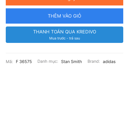
THÊM VÀO GIỎ
THANH TOÁN QUA KREDIVO
Mua trước - trả sau
Mã:
F 36575
Danh mục:
Stan Smith
Brand:
adidas