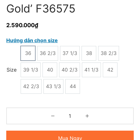
Gold’ F36575
2.590.000
₫
Hướng dẫn chọn size
36
36 2/3
37 1/3
38
38 2/3
Size
39 1/3
40
40 2/3
41 1/3
42
42 2/3
43 1/3
44
Mua Ngay