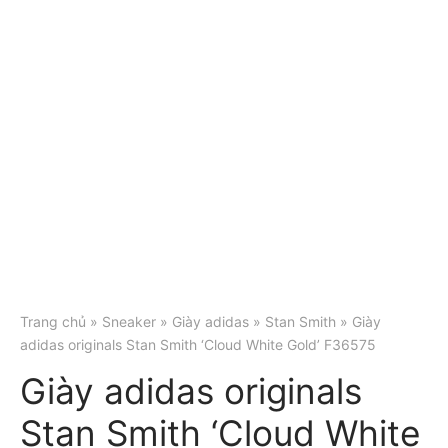
Trang chủ
»
Sneaker
»
Giày adidas
»
Stan Smith
» Giày
adidas originals Stan Smith ‘Cloud White Gold’ F36575
Giày adidas originals
Stan Smith ‘Cloud White