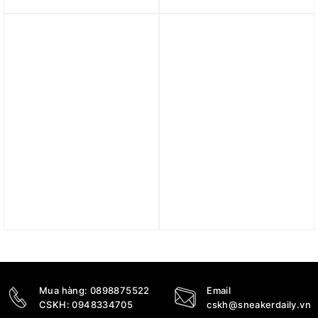
Stan Smith x Marimekko
Cs ‘Cloud White’ IG1296
‘Tan’ GX8847
2.490.000
₫
3.590.000
₫
Trả góp 0%
Trả góp 0%
Giày adidas originals
Giày adidas Stan Smith
Stan Smith ‘Core White
‘Navy’ M20325
Blue’ HQ6792
2.690.000
₫
4.390.000
₫
2.290.000
₫
Mua hàng:
0898875522
Email
CSKH:
0948334705
cskh@sneakerdaily.vn