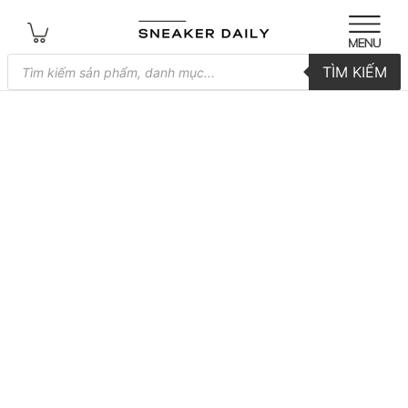
Tìm
TÌM KIẾM
kiếm
sản
phẩm