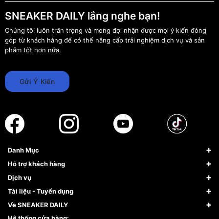
SNEAKER DAILY lắng nghe bạn!
Chúng tôi luôn trân trọng và mong đợi nhận được mọi ý kiến đóng
góp từ khách hàng để có thể nâng cấp trải nghiệm dịch vụ và sản
phẩm tốt hơn nữa.
Gửi Ý Kiến
Danh Mục
Sneaker
Hỗ trợ khách hàng
Giày Bóng Rổ
FAQs & Help
Dịch vụ
Giày Nike
Về Fundiin
Tạp chí
Tài liệu - Tuyển dụng
Giày Adidas
Hướng dẫn thanh toán trả sau qua Fundiin
Dịch vụ ký gửi
Đăng ký bản quyền
Về SNEAKER DAILY
Giày Peak
Chính sách đổi trả/Hoàn tiền
Tuyển dụng
Câu chuyện về SNEAKER DAILY
Hệ thống cửa hàng: