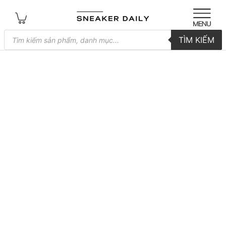
Tìm
TÌM KIẾM
kiếm
sản
phẩm