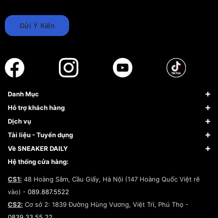
Gửi Ý Kiến
Danh Mục
Sneaker
Hỗ trợ khách hàng
Giày Bóng Rổ
FAQs & Help
Dịch vụ
Giày Nike
Về Fundiin
Tạp chí
Tài liệu - Tuyển dụng
Giày Adidas
Hướng dẫn thanh toán trả sau qua Fundiin
Dịch vụ ký gửi
Đăng ký bản quyền
Về SNEAKER DAILY
Giày Peak
Chính sách đổi trả/Hoàn tiền
Tuyển dụng
Câu chuyện về SNEAKER DAILY
Hệ thống cửa hàng:
Lego
Chính sách giao hàng/Kiểm hàng
Đăng ký Cộng Tác Viên Bán Hàng
Cam kết mua sắm
CS1:
48 Hoàng Sâm, Cầu Giấy, Hà Nội (147 Hoàng Quốc Việt rẽ
Chính sách bảo hành
Hợp tác NCC
vào) -
089.887.5522
Chính sách thanh toán
Chính sách đại lý
CS2:
Cơ sở 2: 1839 Đường Hùng Vương, Việt Trì, Phú Thọ -
Điều khoản dịch vụ
0839.33.55.22