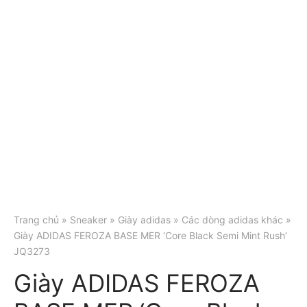
Trang chủ
»
Sneaker
»
Giày adidas
»
Các dòng adidas khác
»
Giày ADIDAS FEROZA BASE MER ‘Core Black Semi Mint Rush’
JQ3273
Giày ADIDAS FEROZA