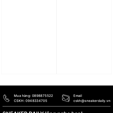
IE8403
2.190.000
₫
5.490.000
₫
Trả góp 0%
Trả góp 0%
Giày adidas Neo Court
Giày adidas Adifom
Silk Shoes ‘Cloud White
Climacool ‘Core Black’
Black’ (WMNS) GY9258
IF9525
1.690.000
₫
2.600.000
₫
Mua hàng:
0898875522
Email
CSKH:
0948334705
cskh@sneakerdaily.vn