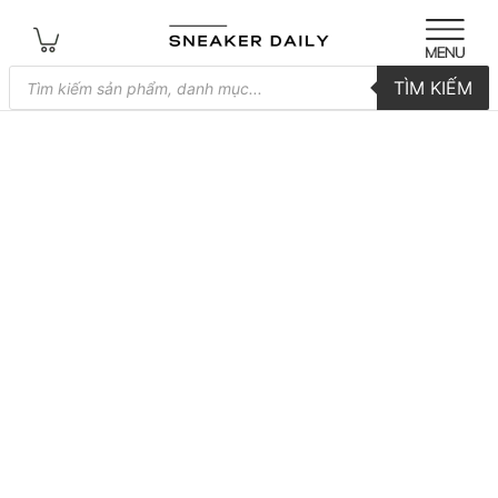
Tìm
TÌM KIẾM
kiếm
sản
phẩm