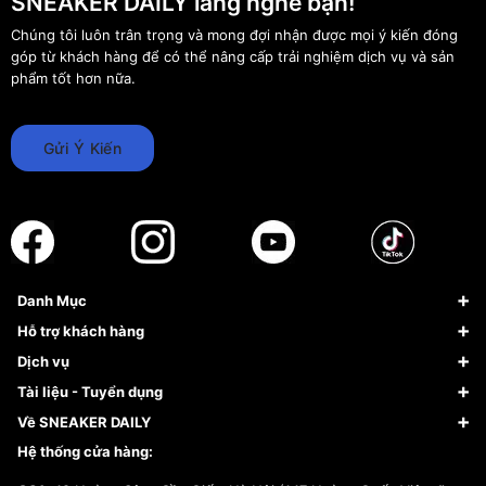
SNEAKER DAILY lắng nghe bạn!
Chúng tôi luôn trân trọng và mong đợi nhận được mọi ý kiến đóng
góp từ khách hàng để có thể nâng cấp trải nghiệm dịch vụ và sản
phẩm tốt hơn nữa.
Gửi Ý Kiến
Danh Mục
Sneaker
Hỗ trợ khách hàng
Giày Bóng Rổ
FAQs & Help
Dịch vụ
Giày Nike
Về Fundiin
Tạp chí
Tài liệu - Tuyển dụng
Giày Adidas
Hướng dẫn thanh toán trả sau qua Fundiin
Dịch vụ ký gửi
Đăng ký bản quyền
Về SNEAKER DAILY
Giày Peak
Chính sách đổi trả/Hoàn tiền
Tuyển dụng
Câu chuyện về SNEAKER DAILY
Hệ thống cửa hàng:
Lego
Chính sách giao hàng/Kiểm hàng
Đăng ký Cộng Tác Viên Bán Hàng
Cam kết mua sắm