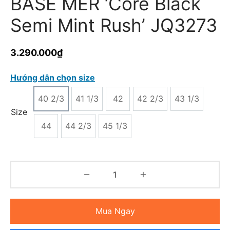
BASE MER ‘Core Black
Semi Mint Rush’ JQ3273
3.290.000
₫
Hướng dẫn chọn size
40 2/3
41 1/3
42
42 2/3
43 1/3
Size
44
44 2/3
45 1/3
Mua Ngay