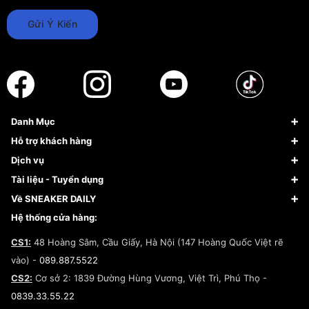
Gửi Ý Kiến
Danh Mục
Sneaker
Hỗ trợ khách hàng
Giày Bóng Rổ
FAQs & Help
Dịch vụ
Giày Nike
Về Fundiin
Tạp chí
Tài liệu - Tuyển dụng
Giày Adidas
Hướng dẫn thanh toán trả sau qua Fundiin
Dịch vụ ký gửi
Đăng ký bản quyền
Về SNEAKER DAILY
Giày Peak
Chính sách đổi trả/Hoàn tiền
Tuyển dụng
Câu chuyện về SNEAKER DAILY
Hệ thống cửa hàng:
Lego
Chính sách giao hàng/Kiểm hàng
Đăng ký Cộng Tác Viên Bán Hàng
Cam kết mua sắm
CS1:
48 Hoàng Sâm, Cầu Giấy, Hà Nội (147 Hoàng Quốc Việt rẽ
Chính sách bảo hành
Hợp tác NCC
vào) -
089.887.5522
Chính sách thanh toán
Chính sách đại lý
CS2:
Cơ sở 2: 1839 Đường Hùng Vương, Việt Trì, Phú Thọ -
Điều khoản dịch vụ
0839.33.55.22
Chính sách bảo mật