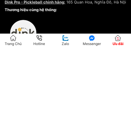
Dink Pro - Pickleball chính hãng:
165 Quan Hoa, Nghĩa Đô, Hà Nội
Kiểm tra tình trạng đơn hàng
Thương hiệu cùng hệ thống:
Trang Chủ
Hotline
Zalo
Messenger
Ưu đãi
ĐKKD:01G8033450 - Cấp ngày: 04/05/2023 - Nơi cấp: Hà Nội
Hộ Kinh Doanh Đại Lý Sneaker MST: 8828563711-001