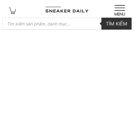
Tìm
TÌM KIẾM
kiếm
sản
phẩm