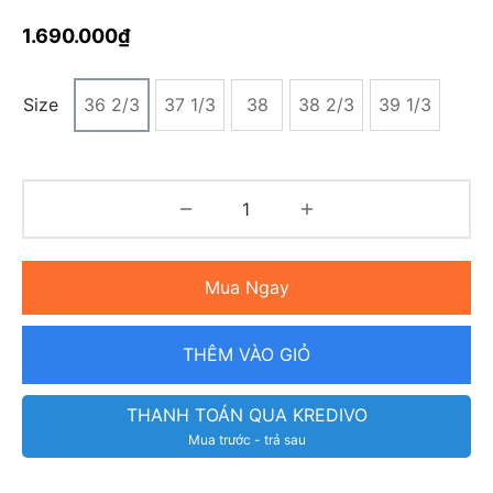
1.690.000
₫
Size
36 2/3
37 1/3
38
38 2/3
39 1/3
Mua Ngay
THÊM VÀO GIỎ
THANH TOÁN QUA KREDIVO
Mua trước - trả sau