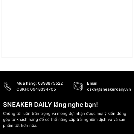
Giày adidas Runfalcon 5
Giày adidas Supernova
‘Better Scarlet’ JI3389
Ease ‘Core Black’ JI1426
1.790.000
₫
2.290.000
₫
Mua hàng:
0898875522
Email
CSKH:
0948334705
cskh@sneakerdaily.vn
SNEAKER DAILY lắng nghe bạn!
Chúng tôi luôn trân trọng và mong đợi nhận được mọi ý kiến đóng
góp từ khách hàng để có thể nâng cấp trải nghiệm dịch vụ và sản
phẩm tốt hơn nữa.