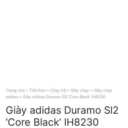
Trang chủ
»
Thể thao
»
Chạy bộ
»
Giày chạy
»
Giày chạy
adidas
» Giày adidas Duramo Sl2 ‘Core Black’ IH8230
Giày adidas Duramo Sl2
‘Core Black’ IH8230