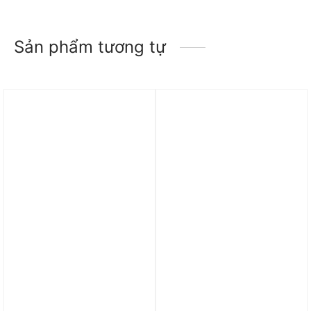
Sản phẩm tương tự
Trả góp 0%
Giày Adidas Pureboost 5
Giày adidas Runfalcon 5
‘Cloud White Preloved
‘Cloud White’ JR5088
Ink’ JH6443
1.790.000
₫