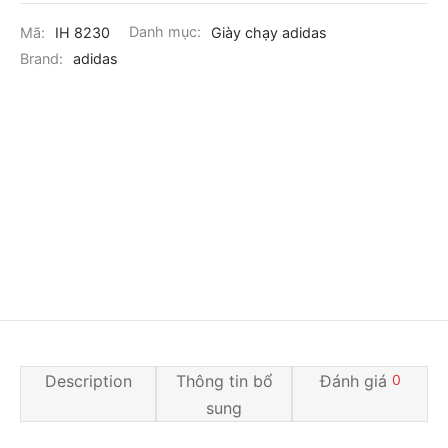
Mã:
IH 8230
Danh mục:
Giày chạy adidas
Brand:
adidas
Description
Thông tin bổ
Đánh giá
0
sung