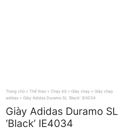
Trang chủ
»
Thể thao
»
Chạy bộ
»
Giày chạy
»
Giày chạy
adidas
» Giày Adidas Duramo SL ‘Black’ IE4034
Giày Adidas Duramo SL
‘Black’ IE4034