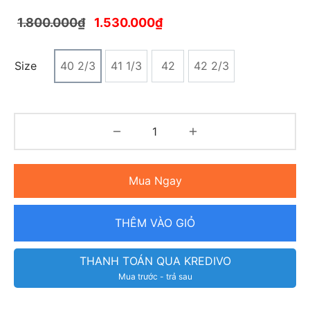
1.800.000
₫
1.530.000
₫
Size
40 2/3
41 1/3
42
42 2/3
Mua Ngay
THÊM VÀO GIỎ
THANH TOÁN QUA KREDIVO
Mua trước - trả sau