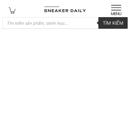
Tìm
TÌM KIẾM
kiếm
sản
phẩm