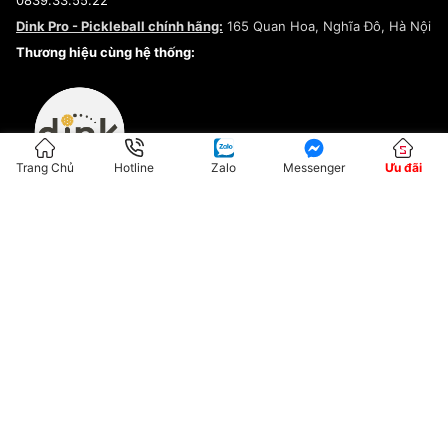
0839.33.55.22
Chính sách bảo mật
Dink Pro - Pickleball chính hãng:
165 Quan Hoa, Nghĩa Đô, Hà Nội
Kiểm tra tình trạng đơn hàng
Thương hiệu cùng hệ thống:
Trang Chủ
Hotline
Zalo
Messenger
Ưu đãi
ĐKKD:01G8033450 - Cấp ngày: 04/05/2023 - Nơi cấp: Hà Nội
Hộ Kinh Doanh Đại Lý Sneaker MST: 8828563711-001