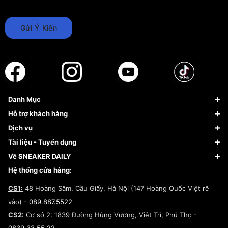
Gửi Ý Kiến
Danh Mục
Sneaker
Hỗ trợ khách hàng
Giày Bóng Rổ
FAQs & Help
Dịch vụ
Giày Nike
Về Fundiin
Tạp chí
Tài liệu - Tuyển dụng
Giày Adidas
Hướng dẫn thanh toán trả sau qua Fundiin
Dịch vụ ký gửi
Đăng ký bản quyền
Về SNEAKER DAILY
Giày Peak
Chính sách đổi trả/Hoàn tiền
Tuyển dụng
Câu chuyện về SNEAKER DAILY
Hệ thống cửa hàng:
Lego
Chính sách giao hàng/Kiểm hàng
Đăng ký Cộng Tác Viên Bán Hàng
Cam kết mua sắm
CS1:
48 Hoàng Sâm, Cầu Giấy, Hà Nội (147 Hoàng Quốc Việt rẽ
Chính sách bảo hành
Hợp tác NCC
vào) -
089.887.5522
Chính sách thanh toán
Chính sách đại lý
CS2:
Cơ sở 2: 1839 Đường Hùng Vương, Việt Trì, Phú Thọ -
Điều khoản dịch vụ