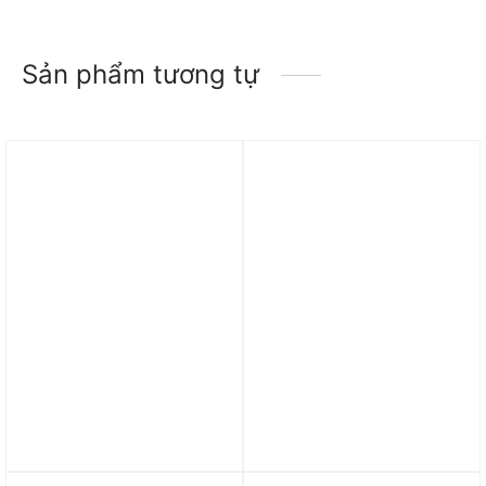
Sản phẩm tương tự
Trả góp 0%
Trả góp 0%
Giày adidas Adizero
Giày Adidas Supernova 3
Boston 12 ‘Cloud White’
‘Core Black’ IE4364
JQ2552
3.700.000
₫