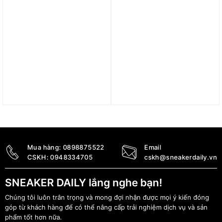
Giày Adidas Adizero
Giày adidas Ultraboost 5
Adios 9 ‘Chalk White’
Triple White ID8813
IH5754
3.590.000
₫
3.500.000
₫
2.990.000
₫
Mua hàng:
0898875522
Email
CSKH:
0948334705
cskh@sneakerdaily.vn
SNEAKER DAILY lắng nghe bạn!
Chúng tôi luôn trân trọng và mong đợi nhận được mọi ý kiến đóng
góp từ khách hàng để có thể nâng cấp trải nghiệm dịch vụ và sản
phẩm tốt hơn nữa.