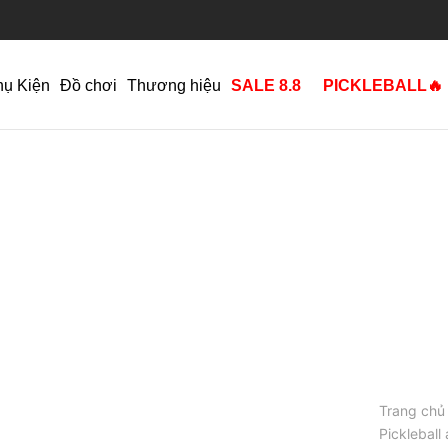
hụ Kiện
Đồ chơi
Thương hiệu
SALE 8.8
PICKLEBALL🔥
Trang chủ
Pickleball