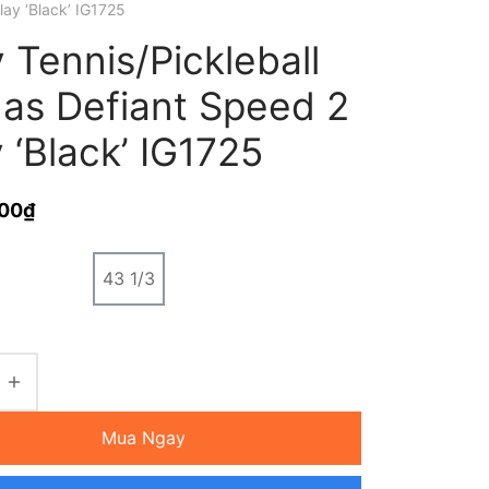
ay ‘Black’ IG1725
 Tennis/Pickleball
das Defiant Speed 2
 ‘Black’ IG1725
000
₫
43 1/3
Mua Ngay