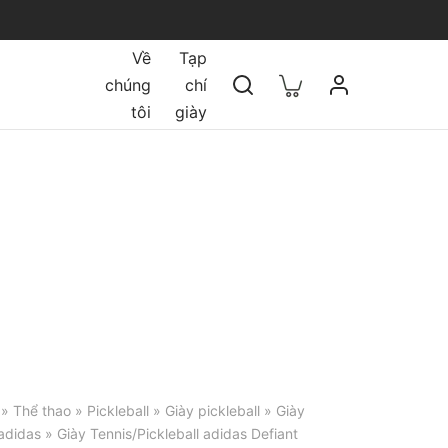
Về
Tạp
chúng
chí
tôi
giày
»
Thể thao
»
Pickleball
»
Giày pickleball
»
Giày
 adidas
» Giày Tennis/Pickleball adidas Defiant