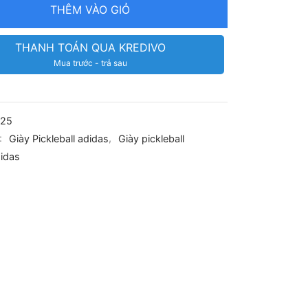
THÊM VÀO GIỎ
THANH TOÁN QUA KREDIVO
Mua trước - trả sau
725
:
Giày Pickleball adidas
,
Giày pickleball
idas