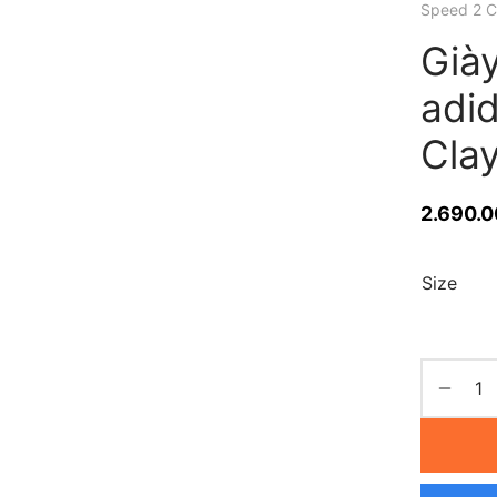
Speed 2 Cl
Giày
adi
Clay
2.690.
Size