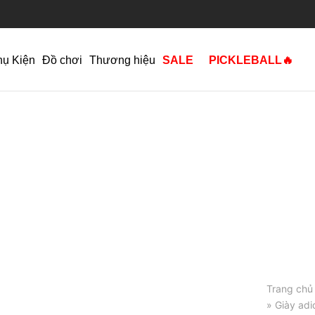
hụ Kiện
Đồ chơi
Thương hiệu
SALE
PICKLEBALL🔥
Trang chủ
» Giày ad