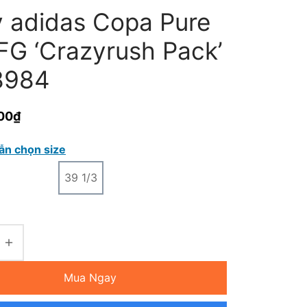
y adidas Copa Pure
FG ‘Crazyrush Pack’
8984
00
₫
ẫn chọn size
39 1/3
Mua Ngay