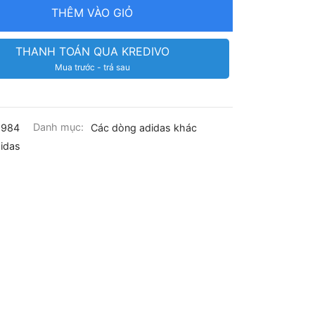
THÊM VÀO GIỎ
THANH TOÁN QUA KREDIVO
Mua trước - trả sau
8984
Danh mục:
Các dòng adidas khác
idas