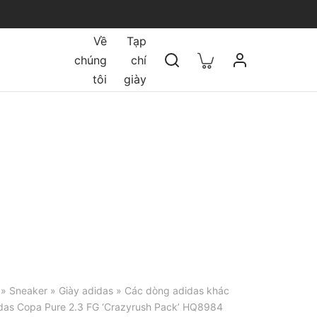
Về
Tạp
chúng
chí
tôi
giày
»
Sneaker
»
Giày adidas
»
Các dòng adidas khác
idas Copa Pure 2.3 FG ‘Crazyrush Pack’ HQ8984