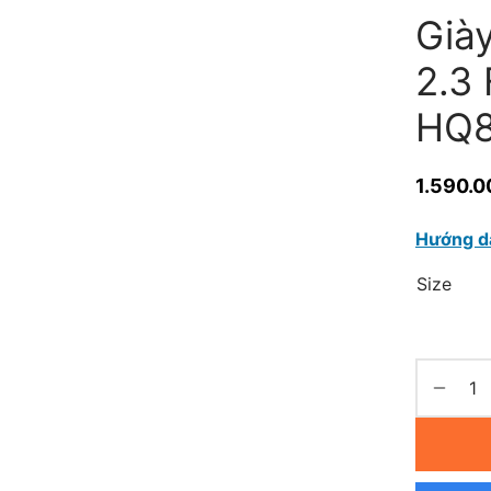
Già
2.3 
HQ
1.590.0
Hướng d
Size